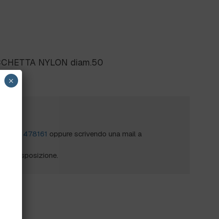
CCHETTA NYLON diam.50
×
?
al
0172 478161
oppure scrivendo una mail a
mo a disposizione.