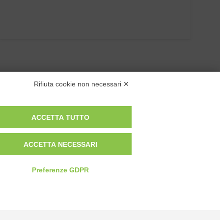
Rifiuta cookie non necessari ✕
ACCETTA TUTTO
Privacy Policy
ACCETTA NECESSARI
Cookie Policy
Modifica preferenze cookie
Preferenze GDPR
P.IVA 00959440041