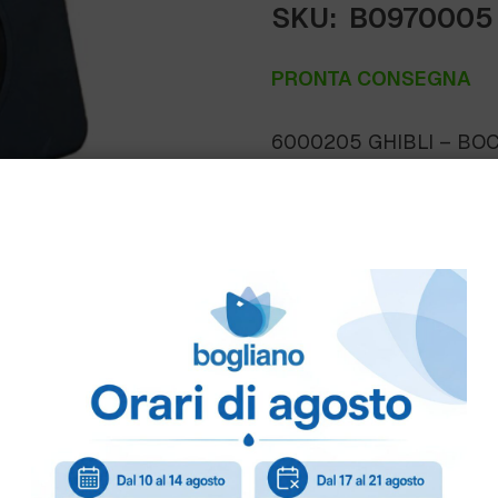
SKU:
B0970005
PRONTA CONSEGNA
6000205 GHIBLI – BO
Come ordinare
Puoi ordinare chiamando 
info@bogliano.it
.
Per ogni informazione sia