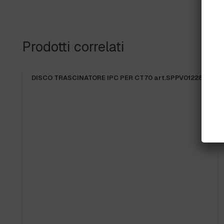
Prodotti correlati
DISCO TRASCINATORE IPC PER CT70 art.SPPV01228