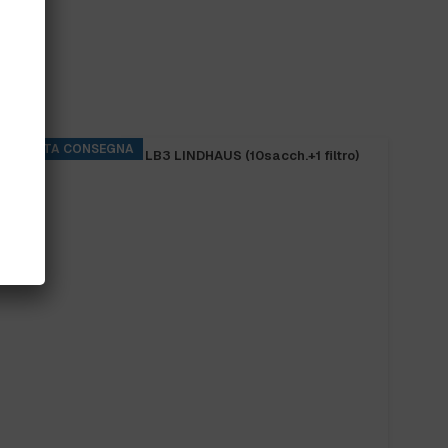
PRONTA CONSEGNA
SACCHETTI SCOPA LB3 LINDHAUS (10sacch.+1 filtro)