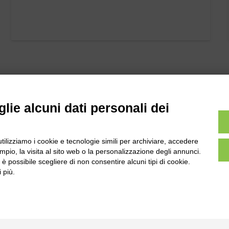
lie alcuni dati personali dei
utilizziamo i cookie e tecnologie simili per archiviare, accedere
l
Tel:
0172-478161
pio, la visita al sito web o la personalizzazione degli annunci.
ale 231 Alba-Bra
Fax: 0172-487399
, è possibile scegliere di non consentire alcuni tipi di cookie.
Martino 44, 12060
 più.
 CN
info@bogliano.it