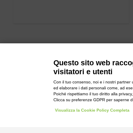
Questo sito web raccog
visitatori e utenti
Con il tuo consenso, noi e i nostri partner 
Bogliano Sr
ed elaborare i dati personali come, ad esem
Strada Stat
Poiché rispettiamo il tuo diritto alla privacy
Borgo San 
Clicca su preferenze GDPR per saperne di
Pocapaglia
Visualizza la Cookie Policy Completa