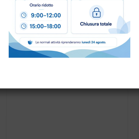
SPAZZOLA POLVERE MT.0,40 diam.50 cod.6010052