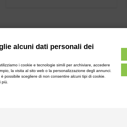
lie alcuni dati personali dei
l
utilizziamo i cookie e tecnologie simili per archiviare, accedere
Tel:
0172-478161
ale 231 Alba-Bra
pio, la visita al sito web o la personalizzazione degli annunci.
Fax: 0172-487399
, è possibile scegliere di non consentire alcuni tipi di cookie.
Martino 44, 12060
 più.
 CN
info@bogliano.it