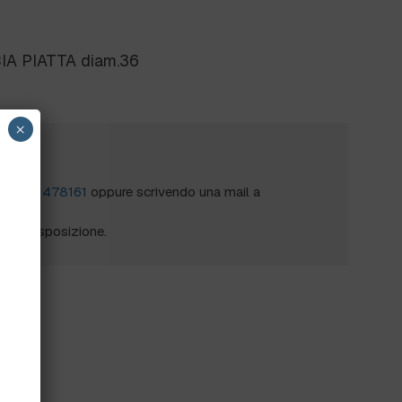
IA PIATTA diam.36
×
?
al
0172 478161
oppure scrivendo una mail a
mo a disposizione.