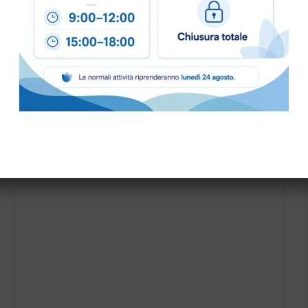
SPAZZOLA POLVERE MT.0,40 diam.50 cod.6010052