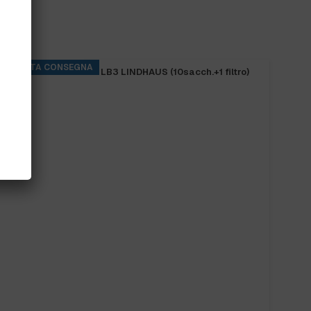
PRONTA CONSEGNA
SACCHETTI SCOPA LB3 LINDHAUS (10sacch.+1 filtro)