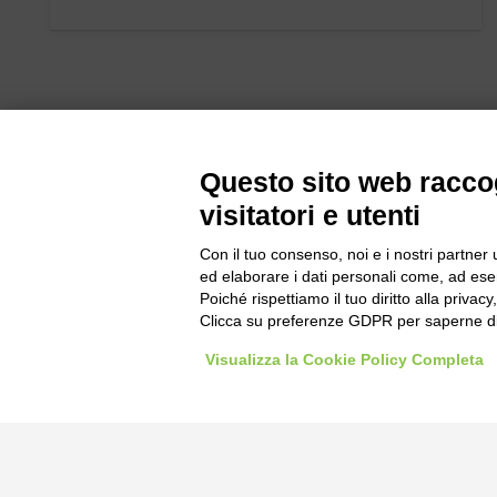
Questo sito web raccog
visitatori e utenti
Bogliano Sr
Con il tuo consenso, noi e i nostri partner 
Strada Stat
ed elaborare i dati personali come, ad esem
Poiché rispettiamo il tuo diritto alla privacy
Borgo San 
Clicca su preferenze GDPR per saperne di
Pocapaglia
Visualizza la Cookie Policy Completa