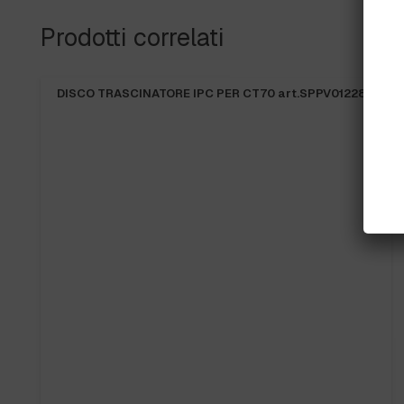
Prodotti correlati
DISCO TRASCINATORE IPC PER CT70 art.SPPV01228