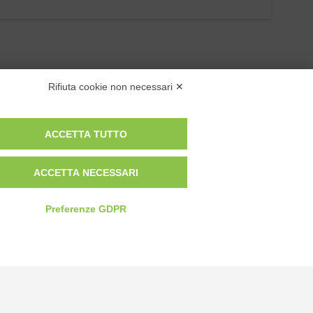
Rifiuta cookie non necessari ✕
ACCETTA TUTTO
Privacy Policy
ACCETTA NECESSARI
Cookie Policy
Modifica preferenze cookie
Preferenze GDPR
P.IVA 00959440041