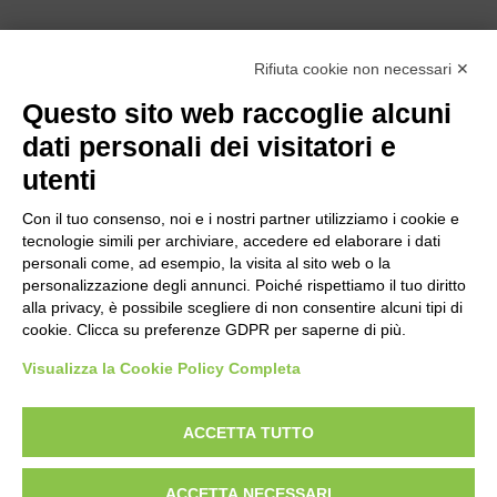
Rifiuta cookie non necessari ✕
Questo sito web raccoglie alcuni
dati personali dei visitatori e
utenti
Con il tuo consenso, noi e i nostri partner utilizziamo i cookie e
tecnologie simili per archiviare, accedere ed elaborare i dati
personali come, ad esempio, la visita al sito web o la
personalizzazione degli annunci. Poiché rispettiamo il tuo diritto
alla privacy, è possibile scegliere di non consentire alcuni tipi di
Bogliano Srl
cookie. Clicca su preferenze GDPR per saperne di più.
Strada Statale 231 Alba-Bra
Visualizza la Cookie Policy Completa
Borgo San Martino 44, 12060 Pocapaglia CN
Tel:
0172-478161
ACCETTA TUTTO
Fax: 0172-487399
ACCETTA NECESSARI