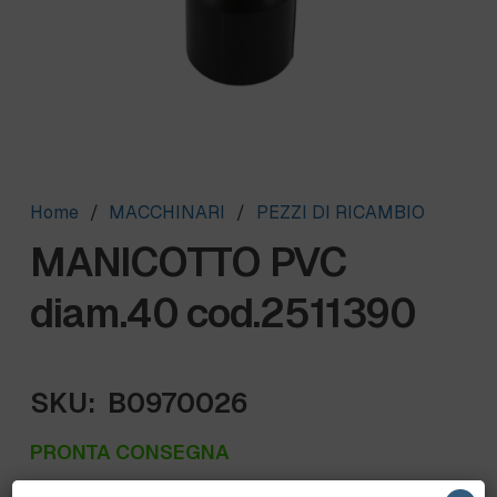
Home
/
MACCHINARI
/
PEZZI DI RICAMBIO
MANICOTTO PVC
diam.40 cod.2511390
SKU:
B0970026
PRONTA CONSEGNA