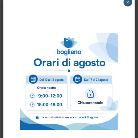
2511390 GHIBLI – MANICOTTO PVC diam.40
×
Come ordinare?
Puoi ordinare chiamando al
0172 478161
oppure
scrivendo una mail a
info@bogliano.it
.
Per ogni informazione siamo a disposizione.
Prodotti correlati