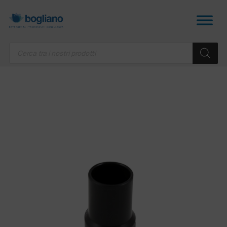
Products
search