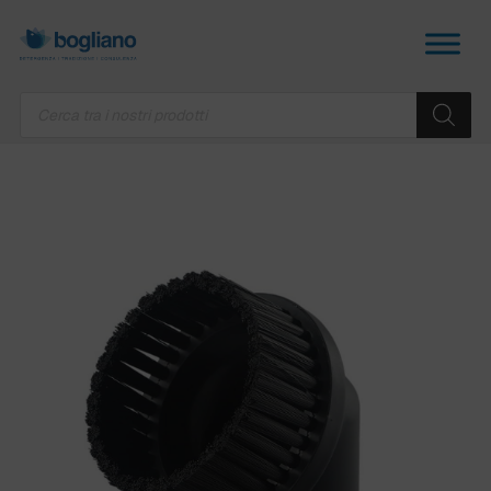
Products
search