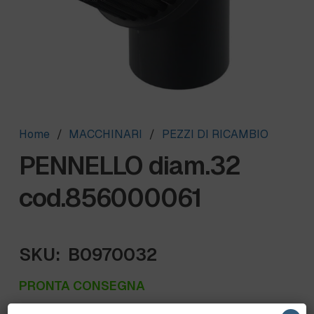
Home
/
MACCHINARI
/
PEZZI DI RICAMBIO
PENNELLO diam.32
cod.856000061
SKU:
B0970032
PRONTA CONSEGNA