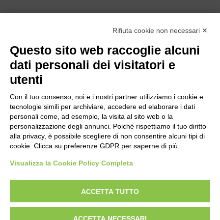
Rifiuta cookie non necessari ✕
Questo sito web raccoglie alcuni
dati personali dei visitatori e
utenti
Con il tuo consenso, noi e i nostri partner utilizziamo i cookie e
tecnologie simili per archiviare, accedere ed elaborare i dati
personali come, ad esempio, la visita al sito web o la
personalizzazione degli annunci. Poiché rispettiamo il tuo diritto
alla privacy, è possibile scegliere di non consentire alcuni tipi di
Bogliano Srl
cookie. Clicca su preferenze GDPR per saperne di più.
Strada Statale 231 Alba-Bra
Visualizza la Cookie Policy Completa
Borgo San Martino 44, 12060 Pocapaglia CN
Tel:
0172-478161
ACCETTA TUTTO
Fax: 0172-487399
ACCETTA NECESSARI