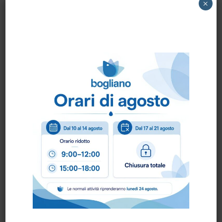
856000061 GHIBLI – PENNELLO diam.32
×
Come ordinare?
Puoi ordinare chiamando al
0172 478161
oppure
scrivendo una mail a
info@bogliano.it
.
Per ogni informazione siamo a disposizione.
Prodotti correlati