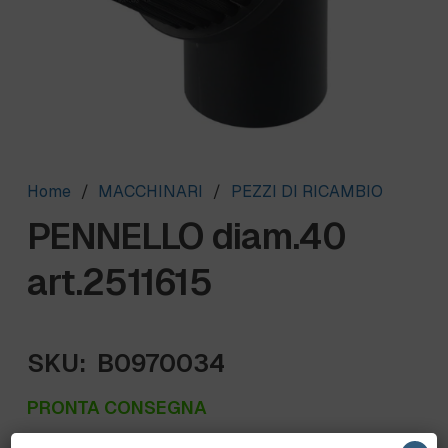
Home
/
MACCHINARI
/
PEZZI DI RICAMBIO
PENNELLO diam.40
art.2511615
SKU:
B0970034
PRONTA CONSEGNA