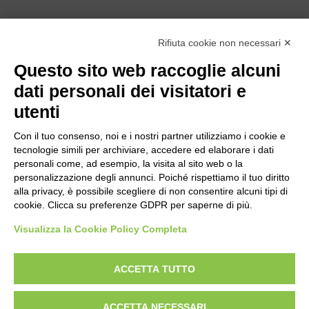
Rifiuta cookie non necessari ✕
Questo sito web raccoglie alcuni
dati personali dei visitatori e
utenti
Con il tuo consenso, noi e i nostri partner utilizziamo i cookie e
tecnologie simili per archiviare, accedere ed elaborare i dati
personali come, ad esempio, la visita al sito web o la
personalizzazione degli annunci. Poiché rispettiamo il tuo diritto
alla privacy, è possibile scegliere di non consentire alcuni tipi di
Bogliano Srl
cookie. Clicca su preferenze GDPR per saperne di più.
Strada Statale 231 Alba-Bra
Visualizza la Cookie Policy Completa
Borgo San Martino 44, 12060 Pocapaglia CN
Tel:
0172-478161
ACCETTA TUTTO
Fax: 0172-487399
ACCETTA NECESSARI