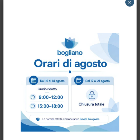
2511615 GHIBLI – PENNELLO diam.40
×
Come ordinare?
Puoi ordinare chiamando al
0172 478161
oppure
scrivendo una mail a
info@bogliano.it
.
Per ogni informazione siamo a disposizione.
Prodotti correlati