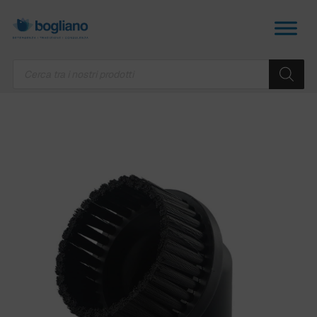
Products
search