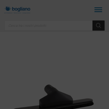
Products
search