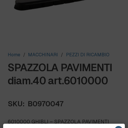
Home
/
MACCHINARI
/
PEZZI DI RICAMBIO
SPAZZOLA PAVIMENTI
diam.40 art.6010000
SKU:
B0970047
6010000 GHIBLI – SPAZZOLA PAVIMENTI