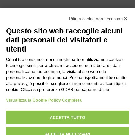
Rifiuta cookie non necessari ✕
Questo sito web raccoglie alcuni
dati personali dei visitatori e
utenti
Con il tuo consenso, noi e i nostri partner utilizziamo i cookie e
tecnologie simili per archiviare, accedere ed elaborare i dati
personali come, ad esempio, la visita al sito web o la
personalizzazione degli annunci. Poiché rispettiamo il tuo diritto
alla privacy, è possibile scegliere di non consentire alcuni tipi di
Bogliano Srl
cookie. Clicca su preferenze GDPR per saperne di più.
Strada Statale 231 Alba-Bra
Visualizza la Cookie Policy Completa
Borgo San Martino 44, 12060 Pocapaglia CN
Tel:
0172-478161
ACCETTA TUTTO
Fax: 0172-487399
ACCETTA NECESSARI