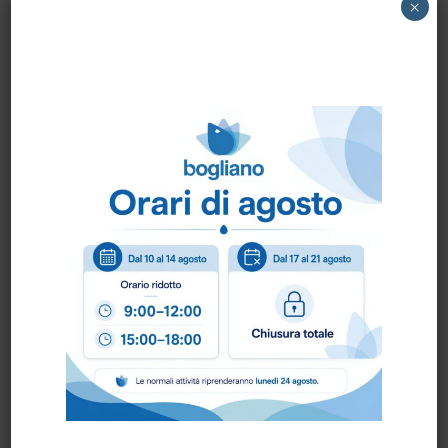
diam.40
×
Come ordinare?
Puoi ordinare chiamando al
0172 478161
oppure
scrivendo una mail a
info@bogliano.it
.
Per ogni informazione siamo a disposizione.
Prodotti correlati