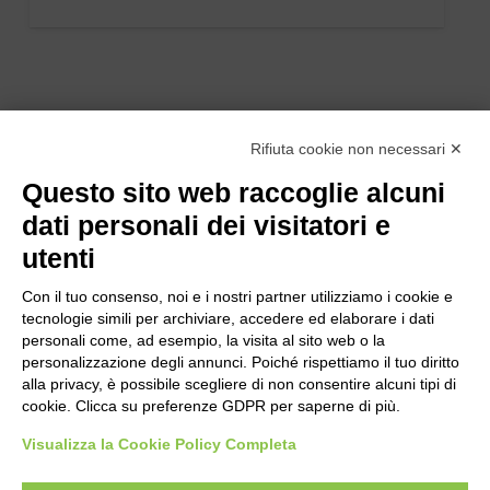
Rifiuta cookie non necessari ✕
Questo sito web raccoglie alcuni
dati personali dei visitatori e
utenti
Con il tuo consenso, noi e i nostri partner utilizziamo i cookie e
tecnologie simili per archiviare, accedere ed elaborare i dati
personali come, ad esempio, la visita al sito web o la
personalizzazione degli annunci. Poiché rispettiamo il tuo diritto
alla privacy, è possibile scegliere di non consentire alcuni tipi di
cookie. Clicca su preferenze GDPR per saperne di più.
Bogliano Srl
Strada Statale 231 Alba-Bra
Visualizza la Cookie Policy Completa
Borgo San Martino 44, 12060 Pocapaglia CN