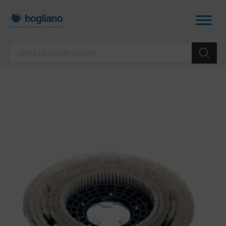
Products
search