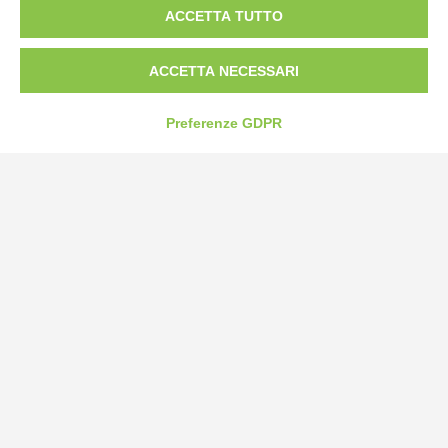
ACCETTA TUTTO
Tel:
0172-478161
Fax: 0172-487399
ACCETTA NECESSARI
info@bogliano.it
Preferenze GDPR
Privacy Policy
Cookie Policy
Modifica preferenze cookie
P.IVA 00959440041
credits