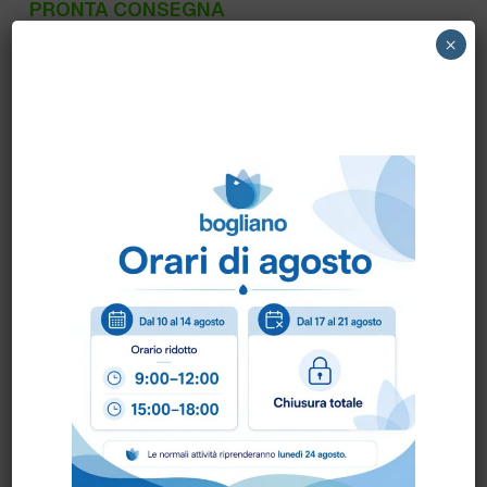
PRONTA CONSEGNA
×
00-241 GHIBLI – SPAZZOLA LAVARE
17’GHIBLI SB143
Come ordinare?
Puoi ordinare chiamando al
0172 478161
oppure
scrivendo una mail a
info@bogliano.it
.
Per ogni informazione siamo a disposizione.