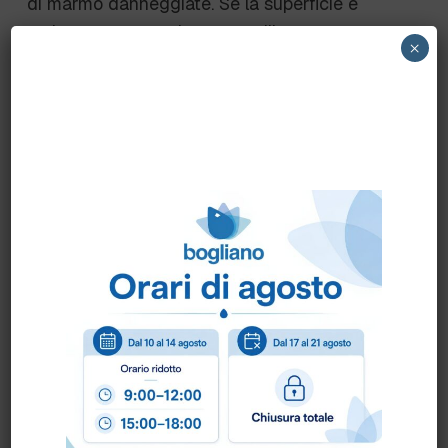
di marmo danneggiate. Se la superficie è
molto sporca e rovinata va utilizzato per
×
rimuovere sporco e grasso e preparare la
superficie alla fase successiva di lucidatura
con il Disco Viola. Durata : fino a 20 000 mq
utilizzato con la lavasciuga ed un’appropriata
manutenzione
Specifiche
* Applicazione consigliataPulizia, Polishing
* Center HoleSi
* ColoreSienna
* Diametro505 mm
* FormaRotonda
* Machine Speed150-3000 RPM
* MaterialeNon-Woven Nylon/Polyester Fiber