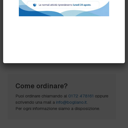
* Spessore25,4 mm
* Superfici consigliateCalcestruzzo, Marmo,
Terrazzo, Vinile
* Tipo di prodottoTamponi per lucidatura,
Burnishing Pads, Cleaning Pads
* Tipo di SuperficiePietra e Marmon47994 3M
Scheda Tecnica
Come ordinare?
Puoi ordinare chiamando al
0172 478161
oppure
scrivendo una mail a
info@bogliano.it
.
Per ogni informazione siamo a disposizione.