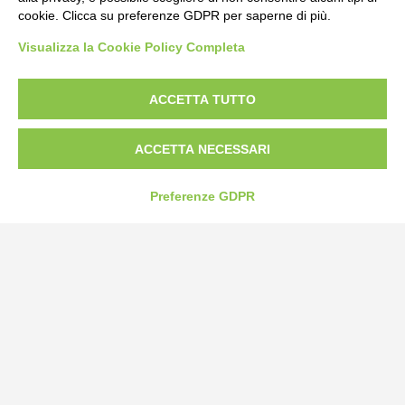
cookie. Clicca su preferenze GDPR per saperne di più.
Visualizza la Cookie Policy Completa
ACCETTA TUTTO
ACCETTA NECESSARI
Bogliano Srl
Strada Statale 231 Alba-Bra
Preferenze GDPR
Borgo San Martino 44, 12060 Pocapaglia CN
Tel:
0172-478161
Fax: 0172-487399
info@bogliano.it
Privacy Policy
Cookie Policy
Modifica preferenze cookie