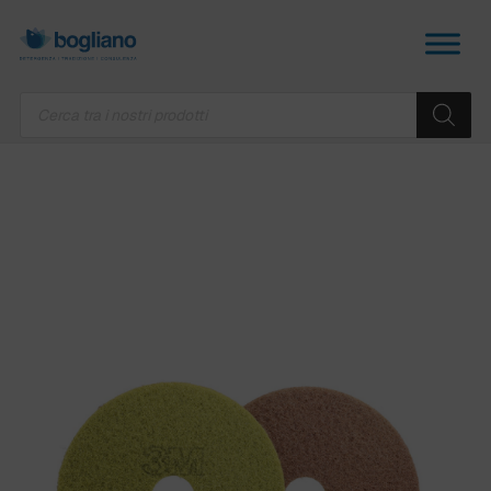
Products
search