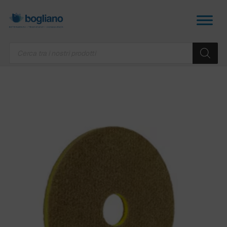
Products
search