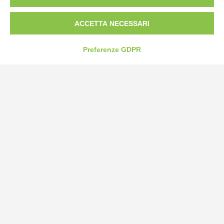
Fax: 0172-487399
ACCETTA NECESSARI
info@bogliano.it
Preferenze GDPR
Privacy Policy
Cookie Policy
Modifica preferenze cookie
P.IVA 00959440041
credits