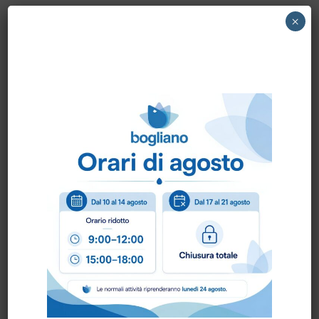
7100148018 3M – DISCO CLEAN & SHINE
×
432 17″ n.1 pz.
Come ordinare?
Puoi ordinare chiamando al
0172 478161
oppure
scrivendo una mail a
info@bogliano.it
.
Per ogni informazione siamo a disposizione.