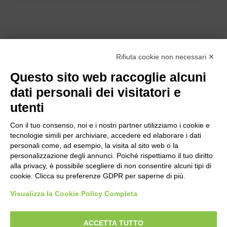
Rifiuta cookie non necessari ✕
Questo sito web raccoglie alcuni
dati personali dei visitatori e
utenti
Con il tuo consenso, noi e i nostri partner utilizziamo i cookie e
tecnologie simili per archiviare, accedere ed elaborare i dati
personali come, ad esempio, la visita al sito web o la
personalizzazione degli annunci. Poiché rispettiamo il tuo diritto
alla privacy, è possibile scegliere di non consentire alcuni tipi di
cookie. Clicca su preferenze GDPR per saperne di più.
Bogliano Srl
Strada Statale 231 Alba-Bra
Visualizza la Cookie Policy Completa
Borgo San Martino 44, 12060 Pocapaglia CN
ACCETTA TUTTO
Tel:
0172-478161