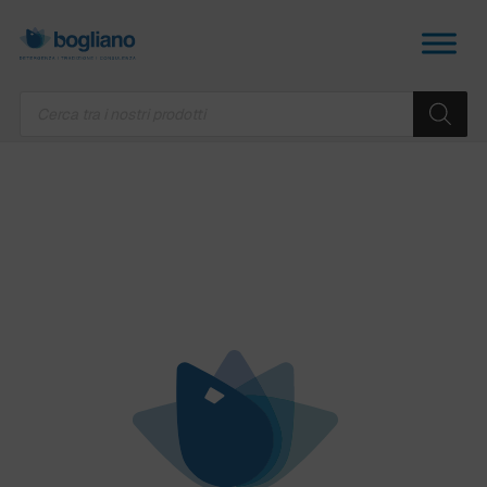
Products
search