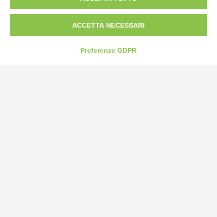
Tel:
0172-478161
Fax: 0172-487399
ACCETTA NECESSARI
info@bogliano.it
Preferenze GDPR
Privacy Policy
Cookie Policy
Modifica preferenze cookie
P.IVA 00959440041
credits