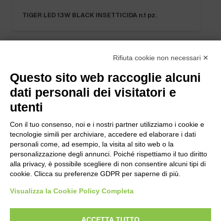
TIGER LED 13W BLACK INSETTICIDA n.1 pz.
Rifiuta cookie non necessari ✕
Questo sito web raccoglie alcuni
dati personali dei visitatori e
utenti
Con il tuo consenso, noi e i nostri partner utilizziamo i cookie e
tecnologie simili per archiviare, accedere ed elaborare i dati
personali come, ad esempio, la visita al sito web o la
personalizzazione degli annunci. Poiché rispettiamo il tuo diritto
alla privacy, è possibile scegliere di non consentire alcuni tipi di
cookie. Clicca su preferenze GDPR per saperne di più.
Bogliano Srl
Strada Statale 231 Alba-Bra
Visualizza la Cookie Policy Completa
Borgo San Martino 44, 12060 Pocapaglia CN
ACCETTA TUTTO