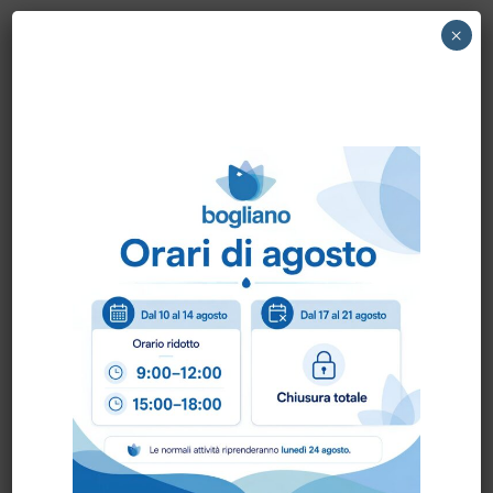
×
AE0000011 STEAM ITALY – TUBO
PROLUNGA VAPORE/ASPIRAZIONE STEAM
Come ordinare?
Puoi ordinare chiamando al
0172 478161
oppure
scrivendo una mail a
info@bogliano.it
.
Per ogni informazione siamo a disposizione.