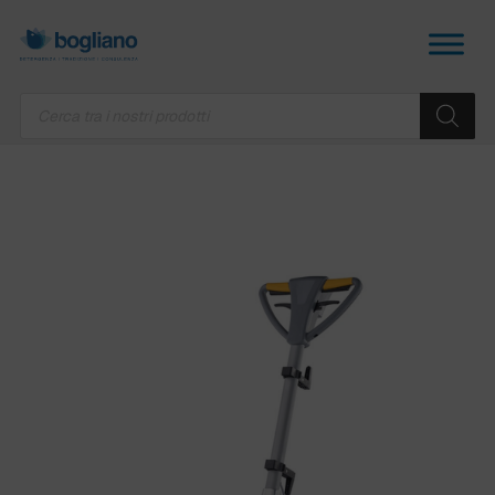
Products
search