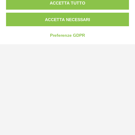
ACCETTA TUTTO
Tel:
0172-478161
Fax: 0172-487399
ACCETTA NECESSARI
info@bogliano.it
Preferenze GDPR
Privacy Policy
Cookie Policy
Modifica preferenze cookie
P.IVA 00959440041
credits