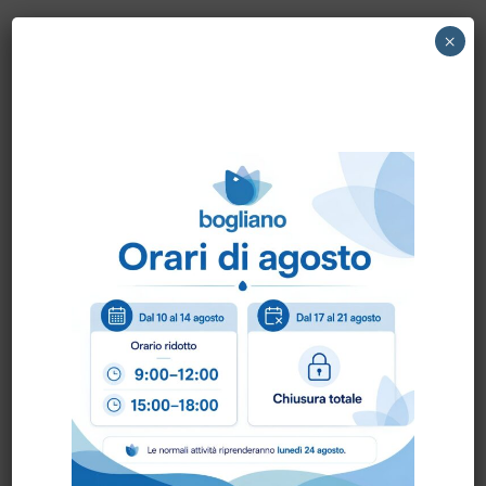
×
00-268 GHIBLI – DISCO TRASCINATORE
PER O143U cod.00-268
Come ordinare?
Puoi ordinare chiamando al
0172 478161
oppure
scrivendo una mail a
info@bogliano.it
.
Per ogni informazione siamo a disposizione.