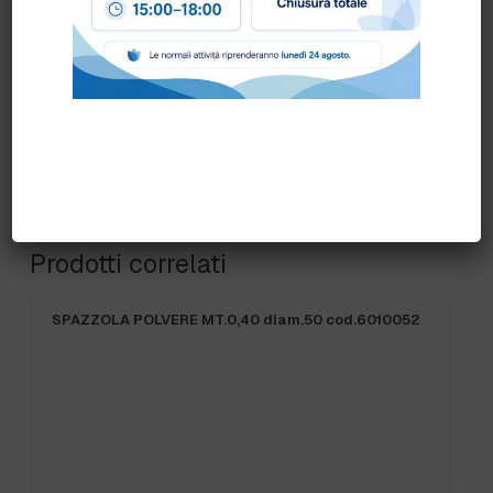
Prodotti correlati
SPAZZOLA POLVERE MT.0,40 diam.50 cod.6010052