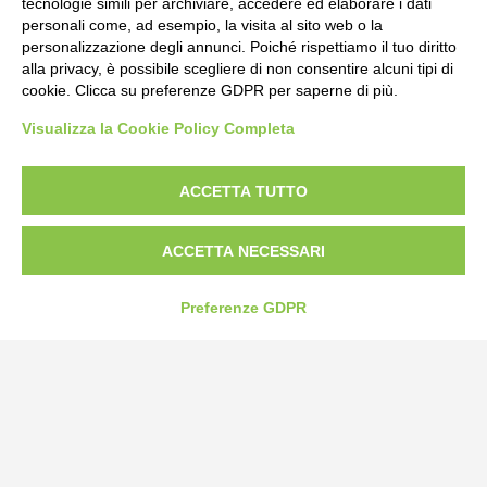
tecnologie simili per archiviare, accedere ed elaborare i dati
personali come, ad esempio, la visita al sito web o la
personalizzazione degli annunci. Poiché rispettiamo il tuo diritto
alla privacy, è possibile scegliere di non consentire alcuni tipi di
cookie. Clicca su preferenze GDPR per saperne di più.
Bogliano Srl
Visualizza la Cookie Policy Completa
Strada Statale 231 Alba-Bra
Borgo San Martino 44, 12060 Pocapaglia CN
ACCETTA TUTTO
Tel:
0172-478161
ACCETTA NECESSARI
Fax: 0172-487399
info@bogliano.it
Preferenze GDPR
Privacy Policy
Cookie Policy
Modifica preferenze cookie
P.IVA 00959440041