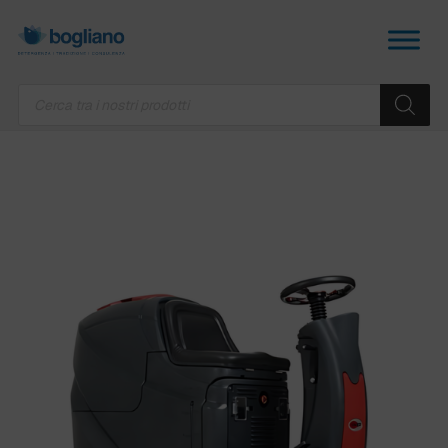
Products
search