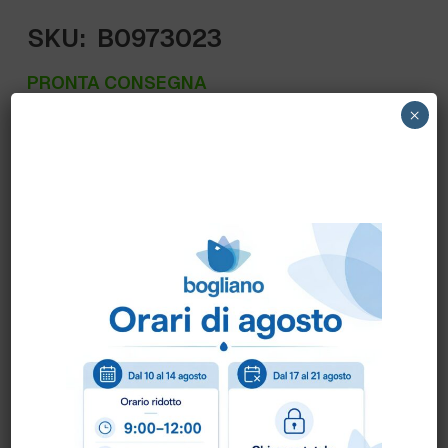
SKU:
B0973023
PRONTA CONSEGNA
×
50000552 NILFISK – LAVASCIUGA VIPER
AS850R ATTENZIONE NON INCLUSI
BATTERIE E CARICABATTERIE
Scheda Tecnica
Come ordinare?
Puoi ordinare chiamando al
0172 478161
oppure
scrivendo una mail a
info@bogliano.it
.
Per ogni informazione siamo a disposizione.