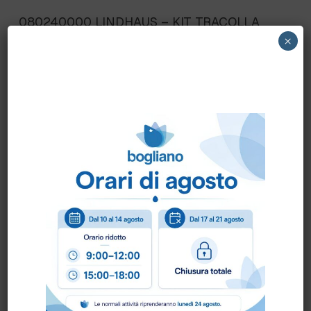
080240000 LINDHAUS – KIT TRACOLLA
PER HEALTH PRO
×
Scheda Tecnica
Come ordinare?
Puoi ordinare chiamando al
0172 478161
oppure
scrivendo una mail a
info@bogliano.it
.
Per ogni informazione siamo a disposizione.