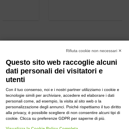
Rifiuta cookie non necessari ✕
Questo sito web raccoglie alcuni
dati personali dei visitatori e
utenti
Con il tuo consenso, noi e i nostri partner utilizziamo i cookie e
tecnologie simili per archiviare, accedere ed elaborare i dati
personali come, ad esempio, la visita al sito web o la
personalizzazione degli annunci. Poiché rispettiamo il tuo diritto
alla privacy, è possibile scegliere di non consentire alcuni tipi di
cookie. Clicca su preferenze GDPR per saperne di più.
Bogliano Srl
Strada Statale 231 Alba-Bra
Visualizza la Cookie Policy Completa