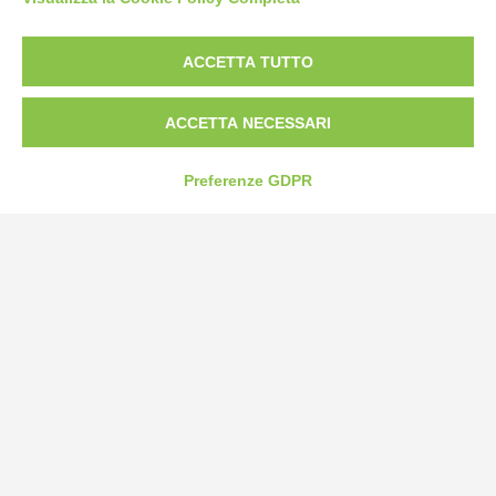
Borgo San Martino 44, 12060 Pocapaglia CN
ACCETTA TUTTO
Tel:
0172-478161
Fax: 0172-487399
ACCETTA NECESSARI
info@bogliano.it
Preferenze GDPR
Privacy Policy
Cookie Policy
Modifica preferenze cookie
P.IVA 00959440041
credits