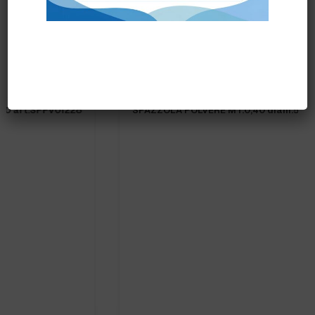
Prodotti correlati
SPAZZOLA POLVERE MT.0,40 diam.50 cod.6010052