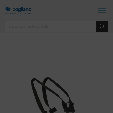
Products
search