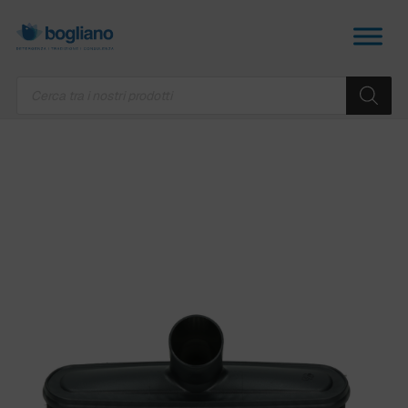
Products
search