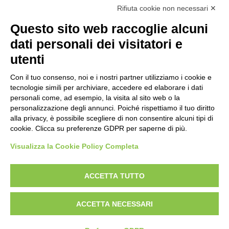
Rifiuta cookie non necessari ✕
Questo sito web raccoglie alcuni
dati personali dei visitatori e
utenti
Con il tuo consenso, noi e i nostri partner utilizziamo i cookie e
tecnologie simili per archiviare, accedere ed elaborare i dati
personali come, ad esempio, la visita al sito web o la
personalizzazione degli annunci. Poiché rispettiamo il tuo diritto
alla privacy, è possibile scegliere di non consentire alcuni tipi di
Bogliano Srl
cookie. Clicca su preferenze GDPR per saperne di più.
Strada Statale 231 Alba-Bra
Borgo San Martino 44, 12060 Pocapaglia CN
Visualizza la Cookie Policy Completa
Tel:
0172-478161
ACCETTA TUTTO
Fax: 0172-487399
info@bogliano.it
ACCETTA NECESSARI