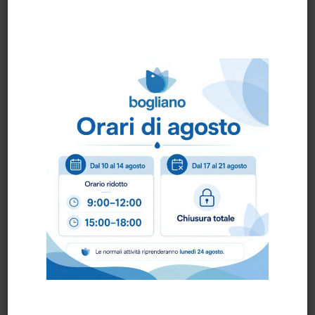
Come ordinare?
Puoi ordinare chiamando al
0172 478161
oppure
scrivendo una mail a
info@bogliano.it
.
Per ogni informazione siamo a disposizione.
Prodotti correlati
SPAZZOLA POLVERE MT.0,40 diam.50 cod.6010052