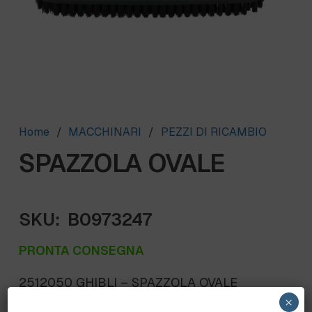
Home
/
MACCHINARI
/
PEZZI DI RICAMBIO
SPAZZOLA OVALE
SKU:
B0973247
PRONTA CONSEGNA
2512050 GHIBLI – SPAZZOLA OVALE
×