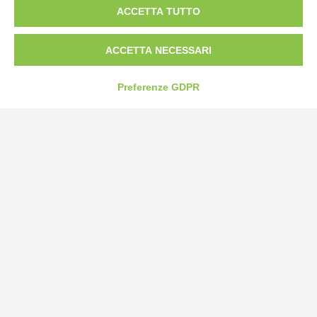
ACCETTA TUTTO
Tel:
0172-478161
Fax: 0172-487399
ACCETTA NECESSARI
info@bogliano.it
Preferenze GDPR
Privacy Policy
Cookie Policy
Modifica preferenze cookie
P.IVA 00959440041
credits