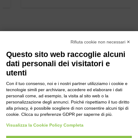
Rifiuta cookie non necessari ✕
Questo sito web raccoglie alcuni
dati personali dei visitatori e
utenti
Con il tuo consenso, noi e i nostri partner utilizziamo i cookie e
tecnologie simili per archiviare, accedere ed elaborare i dati
personali come, ad esempio, la visita al sito web o la
personalizzazione degli annunci. Poiché rispettiamo il tuo diritto
alla privacy, è possibile scegliere di non consentire alcuni tipi di
cookie. Clicca su preferenze GDPR per saperne di più.
Bogliano Srl
Strada Statale 231 Alba-Bra
Visualizza la Cookie Policy Completa
Borgo San Martino 44, 12060 Pocapaglia CN