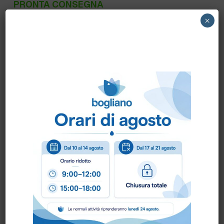
PRONTA CONSEGNA
×
82367810 NILFISK – SACCO CARTA PER
GD1010 E GD2000 5 PZ. NILFISK
Come ordinare?
Puoi ordinare chiamando al
0172 478161
oppure
scrivendo una mail a
info@bogliano.it
.
Per ogni informazione siamo a disposizione.