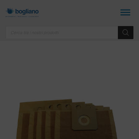
Products
search