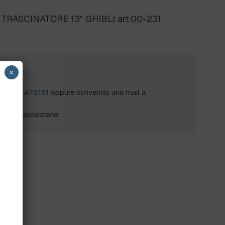
 TRASCINATORE 13″ GHIBLI art.00-231
×
?
al
0172 478161
oppure scrivendo una mail a
mo a disposizione.