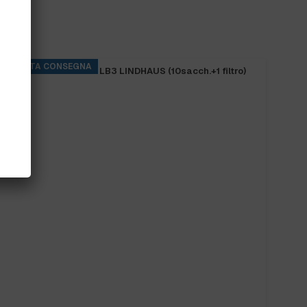
PRONTA CONSEGNA
SACCHETTI SCOPA LB3 LINDHAUS (10sacch.+1 filtro)