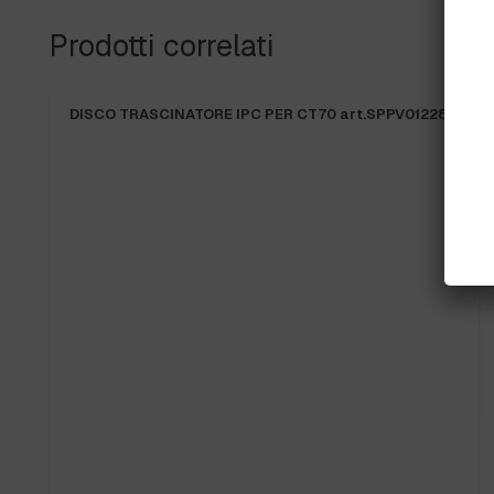
Prodotti correlati
DISCO TRASCINATORE IPC PER CT70 art.SPPV01228