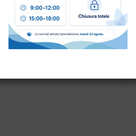
SPAZZOLA POLVERE MT.0,40 diam.50 cod.6010052