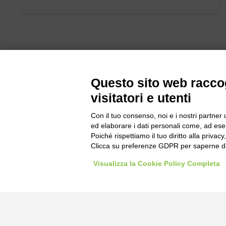
Questo sito web raccog
visitatori e utenti
Bogliano Sr
Con il tuo consenso, noi e i nostri partner 
Strada Stat
ed elaborare i dati personali come, ad esem
Poiché rispettiamo il tuo diritto alla privacy
Borgo San 
Clicca su preferenze GDPR per saperne di
Pocapaglia
Visualizza la Cookie Policy Completa