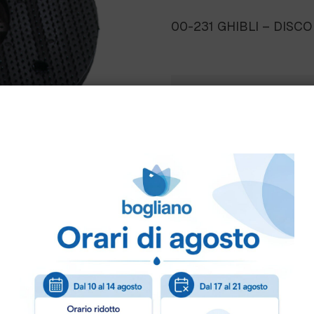
00-231 GHIBLI – DISCO
Come ordinare
Puoi ordinare chiamando 
info@bogliano.it
.
Per ogni informazione sia