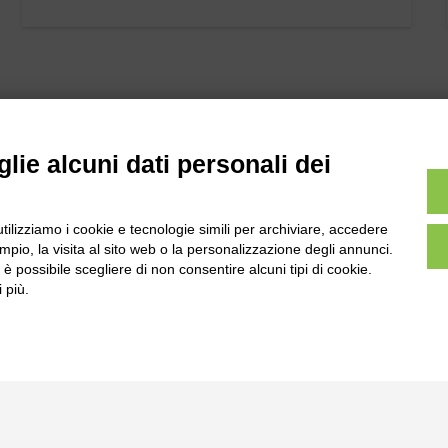
lie alcuni dati personali dei
l
utilizziamo i cookie e tecnologie simili per archiviare, accedere
Tel:
0172-478161
ale 231 Alba-Bra
pio, la visita al sito web o la personalizzazione degli annunci.
Fax: 0172-487399
, è possibile scegliere di non consentire alcuni tipi di cookie.
Martino 44, 12060
 più.
 CN
info@bogliano.it