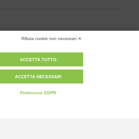
Rifiuta cookie non necessari ✕
ACCETTA TUTTO
Privacy Policy
ACCETTA NECESSARI
Cookie Policy
Modifica preferenze cookie
Preferenze GDPR
P.IVA 00959440041