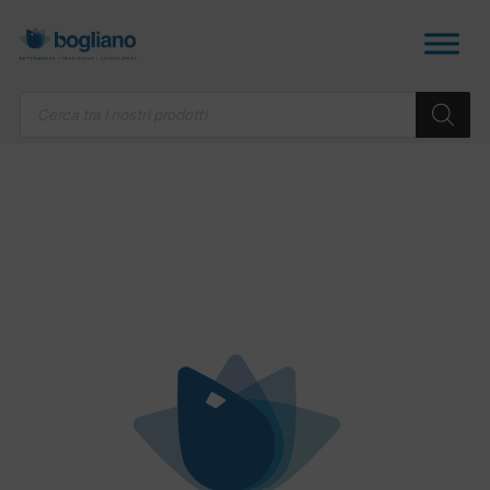
Products
search