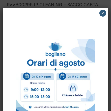
PVVR00295 IP CLEANING – SACCO CARTA
PER YP 1/6 ECO B n.10 pz.
×
Scheda Tecnica
Come ordinare?
Puoi ordinare chiamando al
0172 478161
oppure
scrivendo una mail a
info@bogliano.it
.
Per ogni informazione siamo a disposizione.