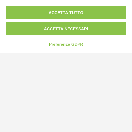
Borgo San Martino 44, 12060 Pocapaglia CN
ACCETTA TUTTO
Tel:
0172-478161
Fax: 0172-487399
ACCETTA NECESSARI
info@bogliano.it
Preferenze GDPR
Privacy Policy
Cookie Policy
Modifica preferenze cookie
P.IVA 00959440041
credits