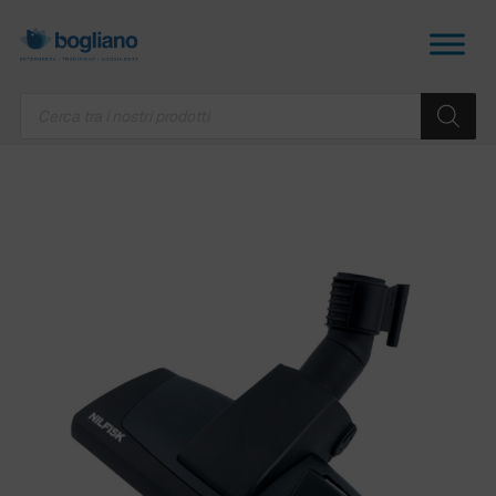
Products
search