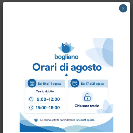
1408492520 NILFISK – SPAZZOLA
×
COMBINATA diam.32 RD295 NILFISK
Come ordinare?
Puoi ordinare chiamando al
0172 478161
oppure
scrivendo una mail a
info@bogliano.it
.
Per ogni informazione siamo a disposizione.