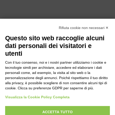
Rifiuta cookie non necessari ✕
Questo sito web raccoglie alcuni
dati personali dei visitatori e
utenti
Con il tuo consenso, noi e i nostri partner utilizziamo i cookie e
tecnologie simili per archiviare, accedere ed elaborare i dati
personali come, ad esempio, la visita al sito web o la
personalizzazione degli annunci. Poiché rispettiamo il tuo diritto
alla privacy, è possibile scegliere di non consentire alcuni tipi di
cookie. Clicca su preferenze GDPR per saperne di più.
Bogliano Srl
Strada Statale 231 Alba-Bra
Visualizza la Cookie Policy Completa
Borgo San Martino 44, 12060 Pocapaglia CN
ACCETTA TUTTO
Tel:
0172-478161