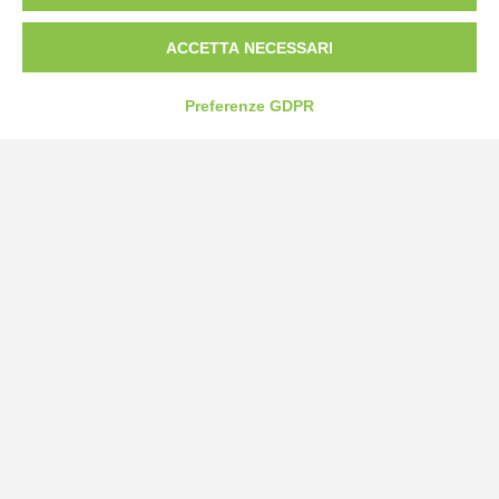
Fax: 0172-487399
ACCETTA NECESSARI
info@bogliano.it
Preferenze GDPR
Privacy Policy
Cookie Policy
Modifica preferenze cookie
P.IVA 00959440041
credits