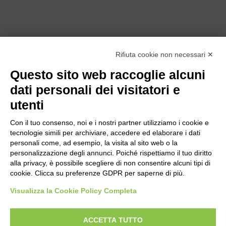
Rifiuta cookie non necessari ✕
Questo sito web raccoglie alcuni
dati personali dei visitatori e
utenti
Con il tuo consenso, noi e i nostri partner utilizziamo i cookie e
tecnologie simili per archiviare, accedere ed elaborare i dati
personali come, ad esempio, la visita al sito web o la
personalizzazione degli annunci. Poiché rispettiamo il tuo diritto
alla privacy, è possibile scegliere di non consentire alcuni tipi di
cookie. Clicca su preferenze GDPR per saperne di più.
Bogliano Srl
Strada Statale 231 Alba-Bra
Visualizza la Cookie Policy Completa
Borgo San Martino 44, 12060 Pocapaglia CN
ACCETTA TUTTO
Tel:
0172-478161