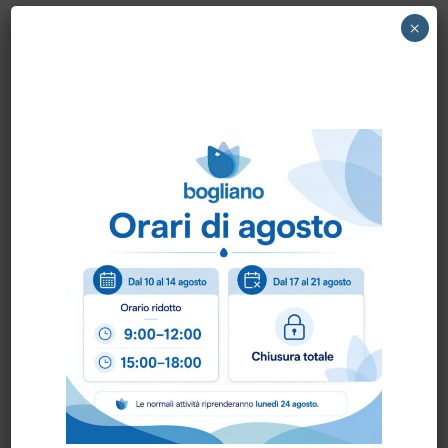
1465730000 NILFISK – SPAZZOLA
×
CENTRALE IN MISTO ACCIAIO PER SW 5500
Come ordinare?
Puoi ordinare chiamando al
0172 478161
oppure
scrivendo una mail a
info@bogliano.it
.
Per ogni informazione siamo a disposizione.