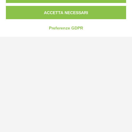
Fax: 0172-487399
ACCETTA NECESSARI
info@bogliano.it
Preferenze GDPR
Privacy Policy
Cookie Policy
Modifica preferenze cookie
P.IVA 00959440041
credits