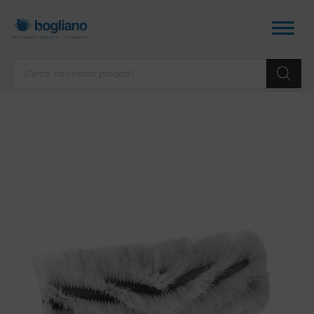
Products
search