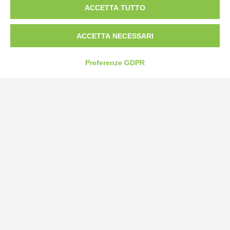
ACCETTA TUTTO
Tel:
0172-478161
Fax: 0172-487399
ACCETTA NECESSARI
info@bogliano.it
Preferenze GDPR
Privacy Policy
Cookie Policy
Modifica preferenze cookie
P.IVA 00959440041
credits