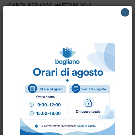
CARTA PER 1050 art.FTDP00010
×
Scheda Tecnica
Come ordinare?
Puoi ordinare chiamando al
0172 478161
oppure
scrivendo una mail a
info@bogliano.it
.
Per ogni informazione siamo a disposizione.