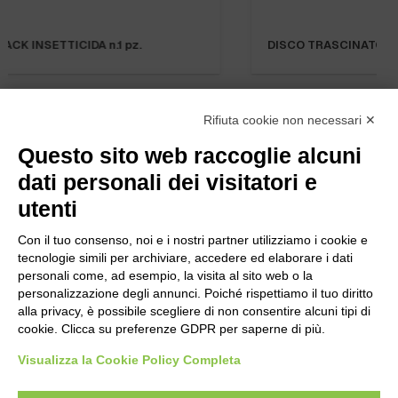
DISCO TRASCINATORE IPC PER CT70 art.SPPV01228
Rifiuta cookie non necessari ✕
Questo sito web raccoglie alcuni
dati personali dei visitatori e
utenti
Con il tuo consenso, noi e i nostri partner utilizziamo i cookie e
tecnologie simili per archiviare, accedere ed elaborare i dati
personali come, ad esempio, la visita al sito web o la
personalizzazione degli annunci. Poiché rispettiamo il tuo diritto
alla privacy, è possibile scegliere di non consentire alcuni tipi di
cookie. Clicca su preferenze GDPR per saperne di più.
Bogliano Srl
Visualizza la Cookie Policy Completa
Strada Statale 231 Alba-Bra
Borgo San Martino 44, 12060 Pocapaglia CN