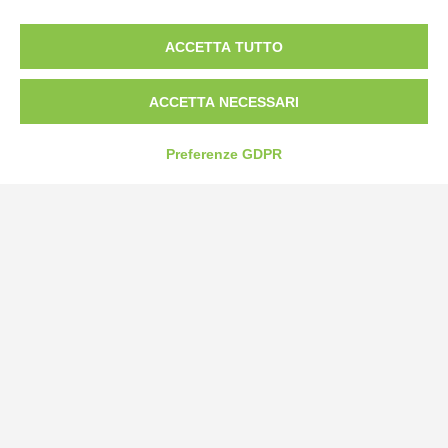
Borgo San Martino 44, 12060 Pocapaglia CN
ACCETTA TUTTO
Tel:
0172-478161
Fax: 0172-487399
ACCETTA NECESSARI
info@bogliano.it
Preferenze GDPR
Privacy Policy
Cookie Policy
Modifica preferenze cookie
P.IVA 00959440041
credits