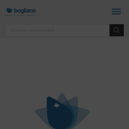
Products
search