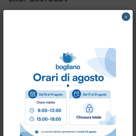
×
AB0623 SC KUNZLE & TASIN S.R.L. – DISCO
HP125 GRANA 400 PER MB2003 AB0623
SC
Come ordinare?
Puoi ordinare chiamando al
0172 478161
oppure
scrivendo una mail a
info@bogliano.it
.
Per ogni informazione siamo a disposizione.