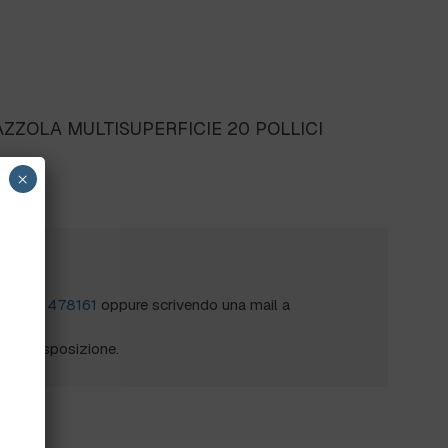
AZZOLA MULTISUPERFICIE 20 POLLICI
×
?
al
0172 478161
oppure scrivendo una mail a
mo a disposizione.