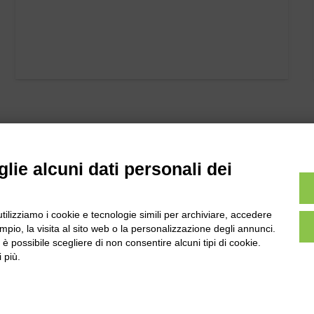
lie alcuni dati personali dei
utilizziamo i cookie e tecnologie simili per archiviare, accedere
l
Tel:
0172-478161
pio, la visita al sito web o la personalizzazione degli annunci.
ale 231 Alba-Bra
Fax: 0172-487399
, è possibile scegliere di non consentire alcuni tipi di cookie.
Martino 44, 12060
 più.
 CN
info@bogliano.it