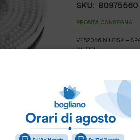
SKU:
B0975560
PRONTA CONSEGNA
VF82056 NILFISK – SP
NILFISK
Come ordinare
Puoi ordinare chiamando 
info@bogliano.it
.
Per ogni informazione sia