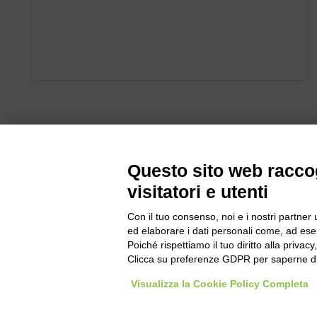
Questo sito web raccog
visitatori e utenti
Con il tuo consenso, noi e i nostri partner 
Bogliano Sr
ed elaborare i dati personali come, ad esem
Strada Stat
Poiché rispettiamo il tuo diritto alla privacy
Borgo San 
Clicca su preferenze GDPR per saperne di
Pocapaglia
Visualizza la Cookie Policy Completa