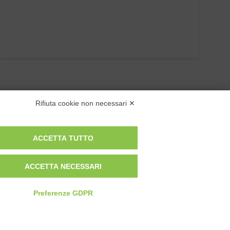
Rifiuta cookie non necessari ✕
ACCETTA TUTTO
Privacy Policy
ACCETTA NECESSARI
Cookie Policy
Modifica preferenze cookie
Preferenze GDPR
P.IVA 00959440041