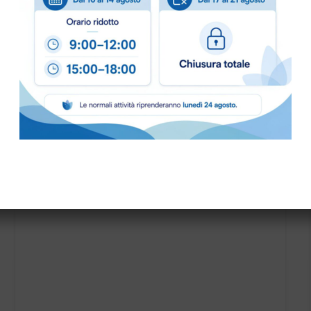
CINATORE IPC PER CT70 art.SPPV01228
SPAZZOLA POLV