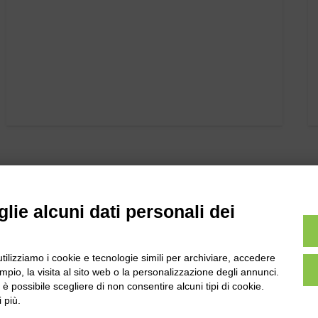
lie alcuni dati personali dei
utilizziamo i cookie e tecnologie simili per archiviare, accedere
pio, la visita al sito web o la personalizzazione degli annunci.
l
Tel:
0172-478161
, è possibile scegliere di non consentire alcuni tipi di cookie.
ale 231 Alba-Bra
Fax: 0172-487399
 più.
Martino 44, 12060