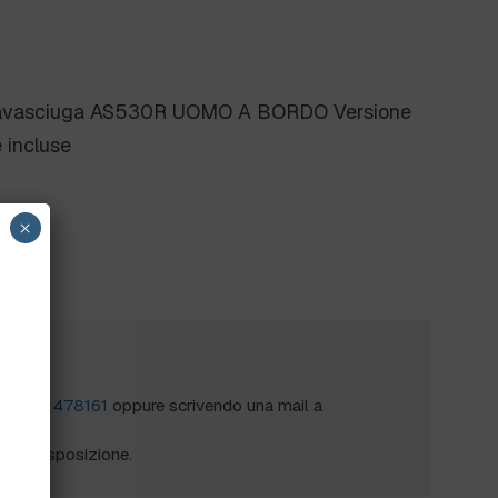
avasciuga AS530R UOMO A BORDO Versione
e incluse
×
?
al
0172 478161
oppure scrivendo una mail a
mo a disposizione.