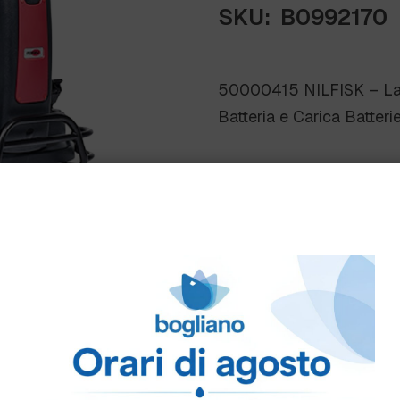
SKU:
B0992170
50000415 NILFISK – L
Batteria e Carica Batteri
Scheda Tecnica
Come ordinare
Puoi ordinare chiamando 
info@bogliano.it
.
Per ogni informazione sia