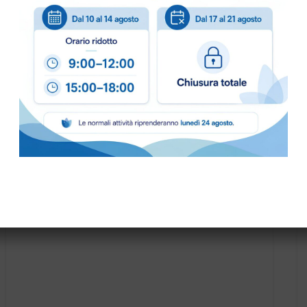
PRONTA CONSEGNA
SACCHETTI SCOPA LB3 LINDHAUS (10sacch.+1 filtro)