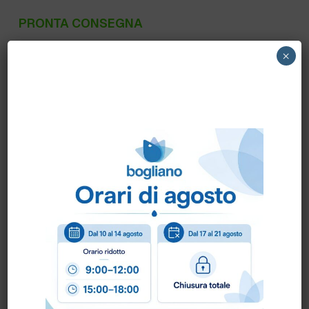
PRONTA CONSEGNA
50000201 NILFISK – LAVASCIUGA VIPER
×
AS380 COMPATTA A CAVO
Scheda Tecnica
Come ordinare?
Puoi ordinare chiamando al
0172 478161
oppure
scrivendo una mail a
info@bogliano.it
.
Per ogni informazione siamo a disposizione.