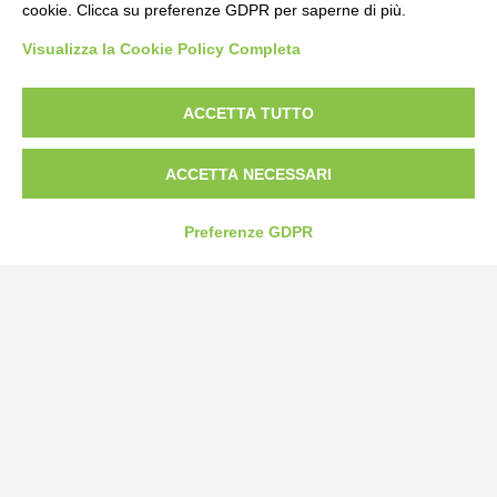
cookie. Clicca su preferenze GDPR per saperne di più.
Bogliano Srl
Visualizza la Cookie Policy Completa
Strada Statale 231 Alba-Bra
Borgo San Martino 44, 12060 Pocapaglia CN
ACCETTA TUTTO
Tel:
0172-478161
Fax: 0172-487399
ACCETTA NECESSARI
info@bogliano.it
Preferenze GDPR
Privacy Policy
Cookie Policy
Modifica preferenze cookie
P.IVA 00959440041