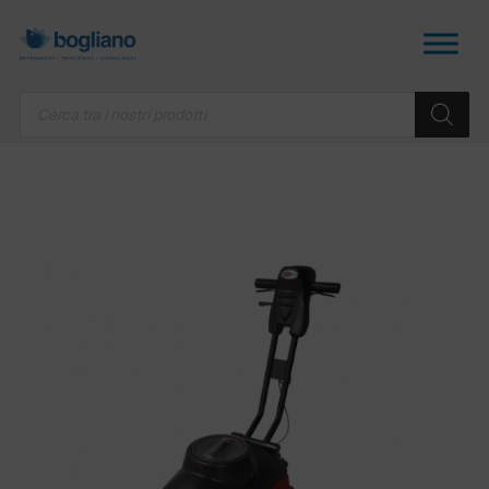
Products
search