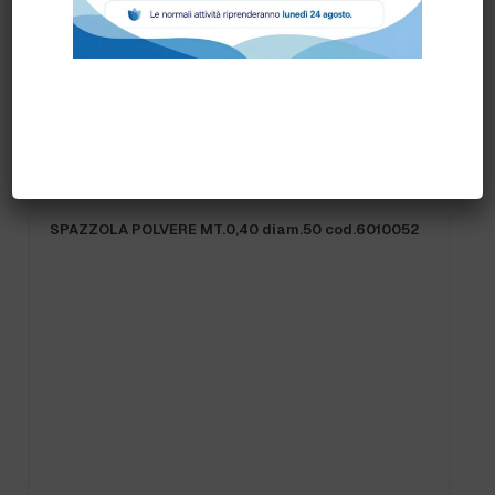
Prodotti correlati
SPAZZOLA POLVERE MT.0,40 diam.50 cod.6010052