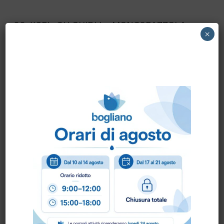
00-113EL-GH GHIBLI – MONOSPAZZOLA
×
ORBITALE GHIBLI MOD.0143 U13
Scheda Tecnica
Come ordinare?
Puoi ordinare chiamando al
0172 478161
oppure
scrivendo una mail a
info@bogliano.it
.
Per ogni informazione siamo a disposizione.