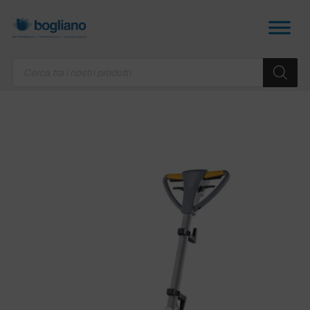
Products
search