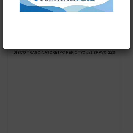
Prodotti correlati
8
SPAZZOLA POLVERE MT.0,40 diam.50 cod.6010052