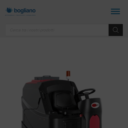
Products
search