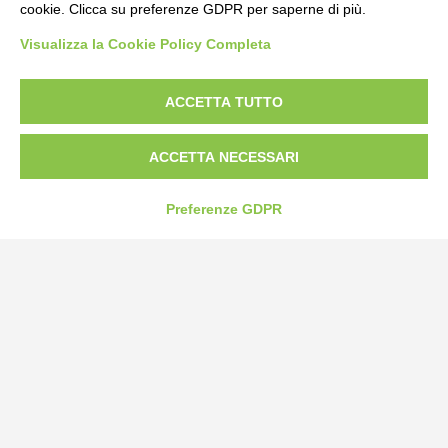
cookie. Clicca su preferenze GDPR per saperne di più.
Bogliano Srl
Visualizza la Cookie Policy Completa
Strada Statale 231 Alba-Bra
Borgo San Martino 44, 12060 Pocapaglia CN
ACCETTA TUTTO
Tel:
0172-478161
Fax: 0172-487399
ACCETTA NECESSARI
info@bogliano.it
Preferenze GDPR
Privacy Policy
Cookie Policy
Modifica preferenze cookie
P.IVA 00959440041