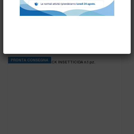
Prodotti correlati
PRONTA CONSEGNA
TIGER LED 13W BLACK INSETTICIDA n.1 pz.