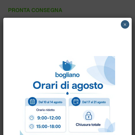
PRONTA CONSEGNA
AS1050R NILFISK – LAVASCIUGA AS1050R
×
UOMO A BORDO
Scheda Tecnica
Come ordinare?
Puoi ordinare chiamando al
0172 478161
oppure
scrivendo una mail a
info@bogliano.it
.
Per ogni informazione siamo a disposizione.