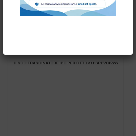
Prodotti correlati
DISCO TRASCINATORE IPC PER CT70 art.SPPV01228