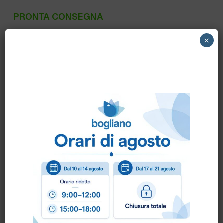
PRONTA CONSEGNA
107408103 NILFISK – LAVASCIUGA
×
VERTICALE SC100 NILFISK + KIT TAPPETI
Scheda Tecnica
Come ordinare?
Puoi ordinare chiamando al
0172 478161
oppure
scrivendo una mail a
info@bogliano.it
.
Per ogni informazione siamo a disposizione.