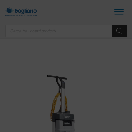
Products
search