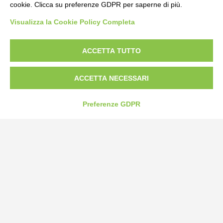
cookie. Clicca su preferenze GDPR per saperne di più.
Bogliano Srl
Visualizza la Cookie Policy Completa
Strada Statale 231 Alba-Bra
Borgo San Martino 44, 12060 Pocapaglia CN
ACCETTA TUTTO
Tel:
0172-478161
Fax: 0172-487399
ACCETTA NECESSARI
info@bogliano.it
Preferenze GDPR
Privacy Policy
Cookie Policy
Modifica preferenze cookie
P.IVA 00959440041