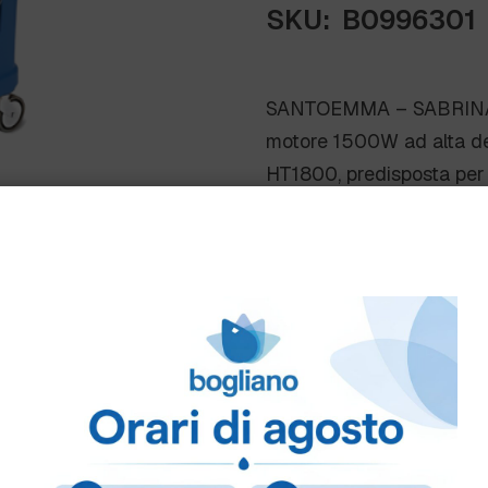
SKU:
B0996301
SANTOEMMA – SABRINA L
motore 1500W ad alta dep
HT1800, predisposta pe
T e pattino per moquett
Come ordinare
Puoi ordinare chiamando 
info@bogliano.it
.
Per ogni informazione sia