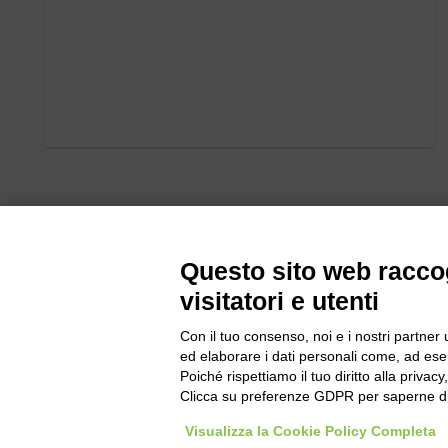
Questo sito web raccog
visitatori e utenti
Con il tuo consenso, noi e i nostri partner 
Bogliano Sr
ed elaborare i dati personali come, ad esem
Strada Stat
Poiché rispettiamo il tuo diritto alla privacy
Borgo San 
Clicca su preferenze GDPR per saperne di
Pocapaglia
Visualizza la Cookie Policy Completa