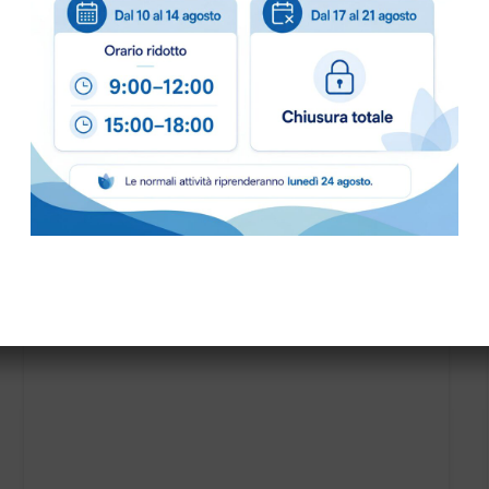
C PER CT70 art.SPPV01228
SPAZZOLA POLVERE MT.0,40