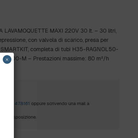
AVAMOQUETTE MAXI 220V 30 lt. – 30 litri,
ressione, con valvola di scarico, presa per
r SMARTKIT, completa di tubi H35-RAGNOL50-
e NS300-M – Prestazioni massime: 80 m²/h
×
?
al
0172 478161
oppure scrivendo una mail a
mo a disposizione.