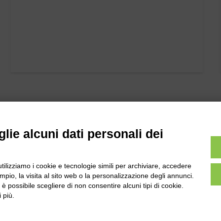
lie alcuni dati personali dei
utilizziamo i cookie e tecnologie simili per archiviare, accedere
l
Tel:
0172-478161
pio, la visita al sito web o la personalizzazione degli annunci.
ale 231 Alba-Bra
, è possibile scegliere di non consentire alcuni tipi di cookie.
Fax: 0172-487399
Martino 44, 12060
 più.
 CN
info@bogliano.it