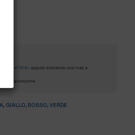
?
al
0172 478161
oppure scrivendo una mail a
mo a disposizione.
A
,
GIALLO
,
ROSSO
,
VERDE