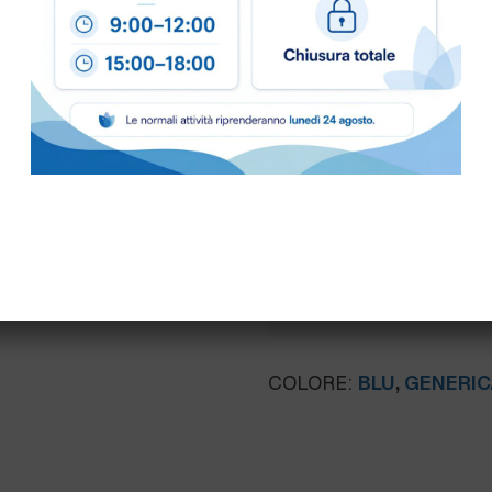
Scheda Tecnica
Come ordinare
Puoi ordinare chiamando 
info@bogliano.it
.
Per ogni informazione sia
COLORE:
BLU
,
GENERIC