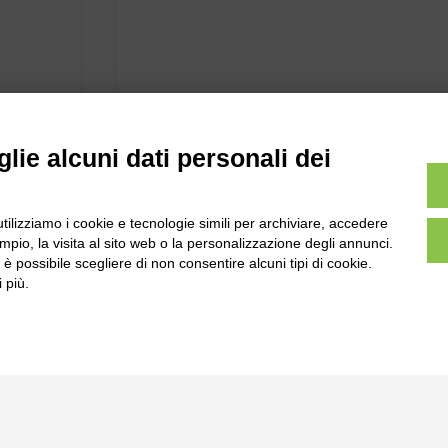
lie alcuni dati personali dei
utilizziamo i cookie e tecnologie simili per archiviare, accedere
pio, la visita al sito web o la personalizzazione degli annunci.
, è possibile scegliere di non consentire alcuni tipi di cookie.
 più.
l
Tel:
0172-478161
ale 231 Alba-Bra
Fax: 0172-487399
Martino 44, 12060
 CN
info@bogliano.it