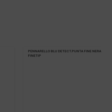
P
PENNARELLO BLU DETECT.PUNTA FINE NERA D-
FINETIP