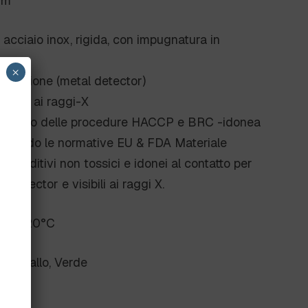
mm
 acciaio inox, rigida, con impugnatura in
×
rilevazione (metal detector)
lettura ai raggi-X
ll’interno delle procedure HACCP e BRC -idonea
 secondo le normative EU & FDA Materiale
n additivi non tossici e idonei al contatto per
l detector e visibili ai raggi X.
tura 120°C
so, Giallo, Verde