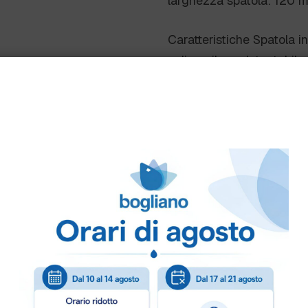
larghezza spatola: 120 
Caratteristiche Spatola in
polipropilene detectabile:
-rilevabile da sistemi di 
-rilevabile dai sistemi di 
-può essere utilizzata a
al contatto con alimenti
Polipropilene miscelato co
alimenti rilevabili dal meta
Resistenza alla tempera
Colori disponibili Blu, Ros
Imballo 12 pz