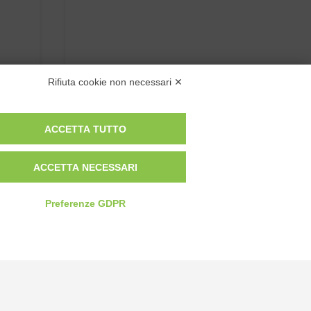
Rifiuta cookie non necessari ✕
ACCETTA TUTTO
ACCETTA NECESSARI
Preferenze GDPR
Privacy Policy
Cookie Policy
Modifica preferenze cookie