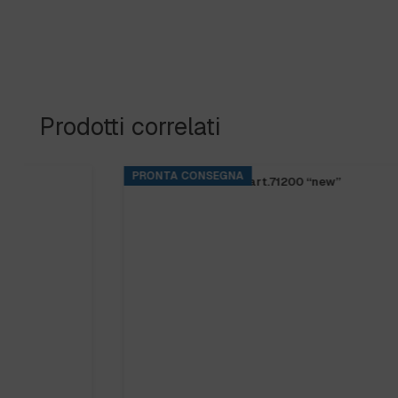
Prodotti correlati
PRONTA CONSEGNA
FRANGIA SOFT SR art.71200 “new”