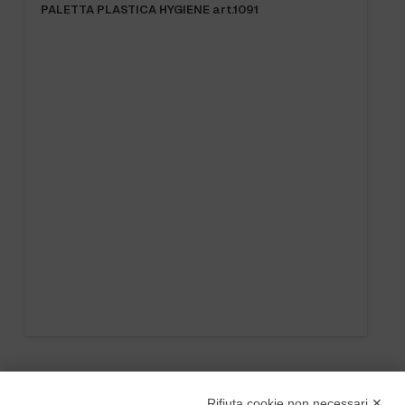
PALETTA PLASTICA HYGIENE art.1091
Rifiuta cookie non necessari ✕