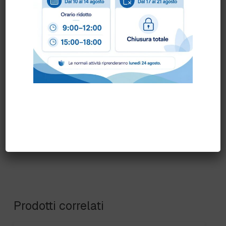
Puoi ordinare chiamando al
0172 478161
oppure
scrivendo una mail a
info@bogliano.it
.
Per ogni informazione siamo a disposizione.
COLORE:
BIANCO
,
BLU
,
GENERICA
,
GIALLO
,
NERO
,
ROSSO
,
VERDE
Prodotti correlati