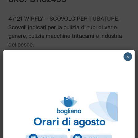
47121 WIRFLY – SCOVOLO PER TUBATURE;
Scovoli indicati per la pulizia di tubi di vario
genere, pulizia macchine tritacarni e industria
del pesce.
Setole di durezza MEDIA
×
Utilizzo con manici della linea codice colore
FBK. diam.63x95x120 mm; setole in
poliestere PBT sp. 0.20 mm; lunghezza setole
9 mm
Scheda Tecnica
Come ordinare?