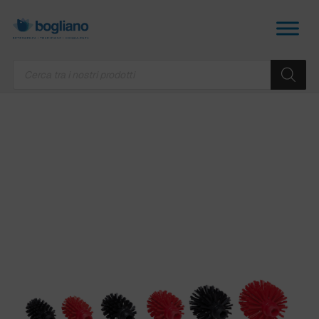
Products
search