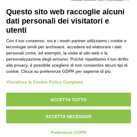
Questo sito web raccoglie alcuni
dati personali dei visitatori e
utenti
Con il tuo consenso, noi e i nostri partner utilizziamo i cookie e
tecnologie simili per archiviare, accedere ed elaborare i dati
personali come, ad esempio, la visita al sito web o la
personalizzazione degli annunci. Poiché rispettiamo il tuo diritto
alla privacy, è possibile scegliere di non consentire alcuni tipi di
cookie. Clicca su preferenze GDPR per saperne di più.
Visualizza la Cookie Policy Completa
Bogliano Srl
Strada Statale 231 Alba-Bra
ACCETTA TUTTO
Borgo San Martino 44, 12060 Pocapaglia CN
ACCETTA NECESSARI
Tel:
0172-478161
Fax: 0172-487399
Preferenze GDPR