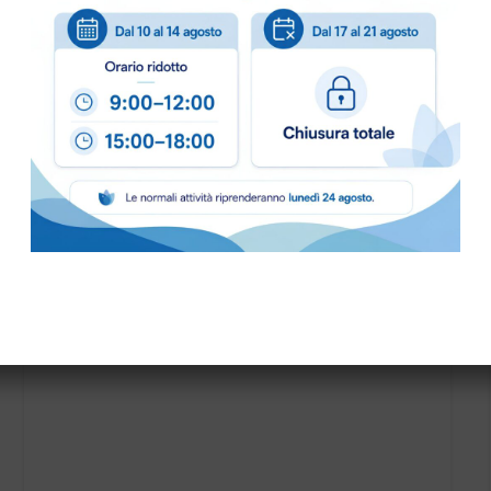
COLORE:
BIANCO
,
BLU
,
PALETTA PLASTICA HYGIENE art.1091