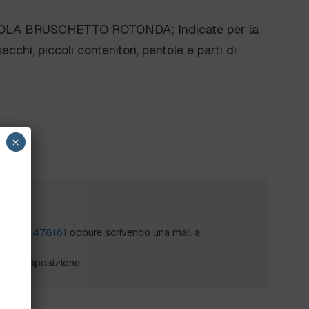
OLA BRUSCHETTO ROTONDA; Indicate per la
secchi, piccoli contenitori, pentole e parti di
×
?
al
0172 478161
oppure scrivendo una mail a
mo a disposizione.