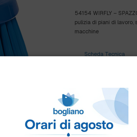
54154 WIRFLY – SPAZZ
pulizia di piani di lavoro, 
macchine
Scheda Tecnica
Come ordinare
Puoi ordinare chiamando 
info@bogliano.it
.
Per ogni informazione sia