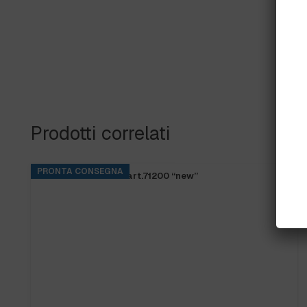
Prodotti correlati
PRONTA CONSEGNA
FRANGIA SOFT SR art.71200 “new”