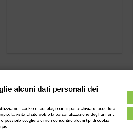
lie alcuni dati personali dei
utilizziamo i cookie e tecnologie simili per archiviare, accedere
pio, la visita al sito web o la personalizzazione degli annunci.
l
Tel:
0172-478161
, è possibile scegliere di non consentire alcuni tipi di cookie.
ale 231 Alba-Bra
Fax: 0172-487399
 più.
Martino 44, 12060