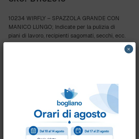
10234 WIRFLY – SPAZZOLA GRANDE CON
MANICO LUNGO; Indicate per la pulizia di
piani di lavoro, recipienti sagomati, secchi, ecc.
Misure: 410 x 55 mm setole in poliestere PBT
×
sp. 0.20/0.50 mm; lunghezza setole 50 mm
10234- setole rigide sulla parte frontale per
rimuovere lo sporco ostinato
Scheda Tecnica
Come ordinare?
Puoi ordinare chiamando al
0172 478161
oppure
scrivendo una mail a
info@bogliano.it
.