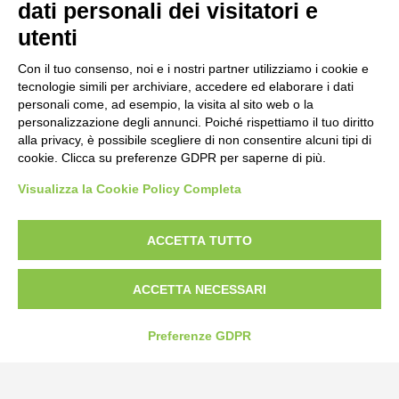
dati personali dei visitatori e
utenti
Con il tuo consenso, noi e i nostri partner utilizziamo i cookie e
tecnologie simili per archiviare, accedere ed elaborare i dati
personali come, ad esempio, la visita al sito web o la
personalizzazione degli annunci. Poiché rispettiamo il tuo diritto
alla privacy, è possibile scegliere di non consentire alcuni tipi di
cookie. Clicca su preferenze GDPR per saperne di più.
Visualizza la Cookie Policy Completa
Bogliano Srl
Strada Statale 231 Alba-Bra
Borgo San Martino 44, 12060 Pocapaglia CN
ACCETTA TUTTO
Tel:
0172-478161
ACCETTA NECESSARI
Fax: 0172-487399
Preferenze GDPR
info@bogliano.it
Privacy Policy