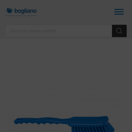
Products
search