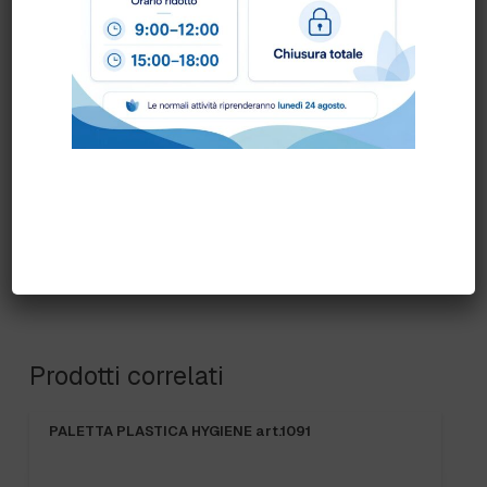
Per ogni informazione siamo a disposizione.
COLORE:
BIANCO
,
BLU
,
GENERICA
,
GIALLO
,
ROSSO
,
VERDE
Prodotti correlati
PALETTA PLASTICA HYGIENE art.1091