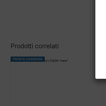
Prodotti correlati
PRONTA CONSEGNA
FRANGIA SOFT SR art.71200 “new”