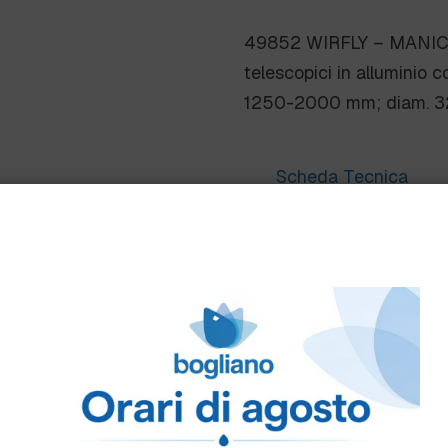
49852 WIRFLY – MANI
telescopici in alluminio
1250-2000 mm; diam. 
Scheda Tecnica
Come ordinare
Puoi ordinare chiamando 
info@bogliano.it
.
Per ogni informazione sia