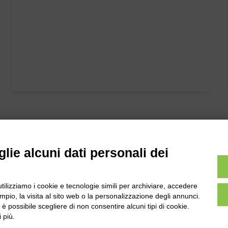
lie alcuni dati personali dei
utilizziamo i cookie e tecnologie simili per archiviare, accedere
pio, la visita al sito web o la personalizzazione degli annunci.
l
Tel:
0172-478161
, è possibile scegliere di non consentire alcuni tipi di cookie.
ale 231 Alba-Bra
Fax: 0172-487399
 più.
Martino 44, 12060