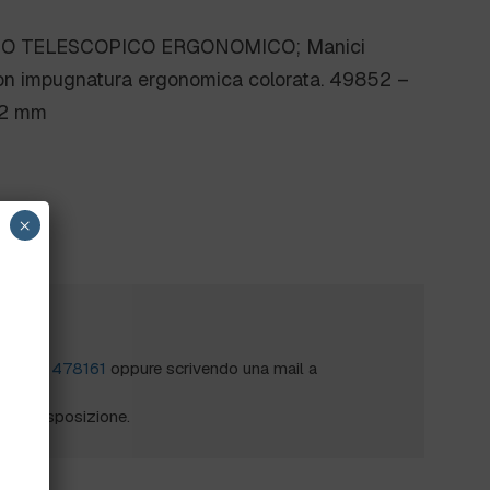
CO TELESCOPICO ERGONOMICO; Manici
 con impugnatura ergonomica colorata. 49852 –
32 mm
×
?
al
0172 478161
oppure scrivendo una mail a
mo a disposizione.