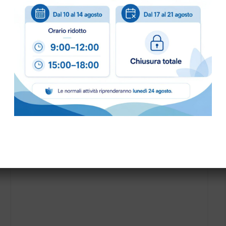
COLORE:
BIANCO
,
BLU
,
PALETTA PLASTICA HYGIENE art.1091