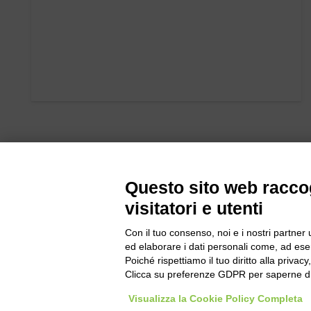
Questo sito web raccog
visitatori e utenti
Con il tuo consenso, noi e i nostri partner 
Bogliano Sr
ed elaborare i dati personali come, ad esem
Strada Stat
Poiché rispettiamo il tuo diritto alla privacy
Borgo San 
Clicca su preferenze GDPR per saperne di
Pocapaglia
Visualizza la Cookie Policy Completa