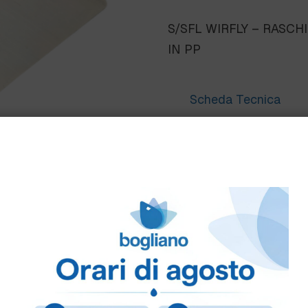
S/SFL WIRFLY – RASCH
IN PP
Scheda Tecnica
Come ordinare
Puoi ordinare chiamando 
info@bogliano.it
.
Per ogni informazione sia
COLORE:
BLU
,
GENERIC