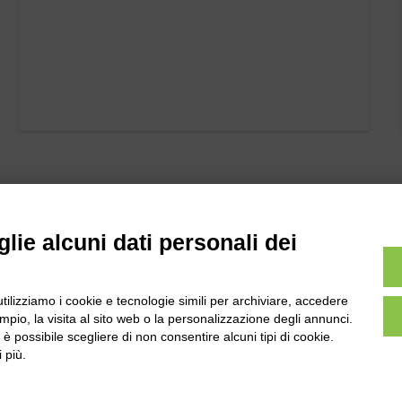
lie alcuni dati personali dei
utilizziamo i cookie e tecnologie simili per archiviare, accedere
l
Tel:
0172-478161
pio, la visita al sito web o la personalizzazione degli annunci.
ale 231 Alba-Bra
, è possibile scegliere di non consentire alcuni tipi di cookie.
Fax: 0172-487399
Martino 44, 12060
 più.
 CN
info@bogliano.it