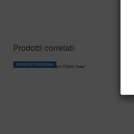
Prodotti correlati
PRONTA CONSEGNA
FRANGIA SOFT SR art.71200 “new”