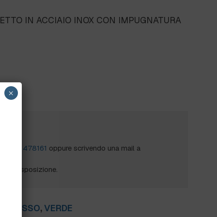
IETTO IN ACCIAIO INOX CON IMPUGNATURA
×
?
al
0172 478161
oppure scrivendo una mail a
mo a disposizione.
A
,
ROSSO
,
VERDE