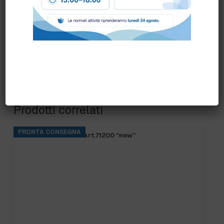
Prodotti correlati
PRONTA CONSEGNA
FRANGIA SOFT SR art.71200 “new”