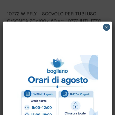
10772 WIRFLY – SCOVOLO PER TUBI USO
C/SONDA 20x100x160 art. 10772 (UTILIZZO
×
CON SONDA FLESSIBILE IN ACCIAIO art.
10780 10781)
Scheda Tecnica
Come ordinare?
Puoi ordinare chiamando al
0172 478161
oppure
scrivendo una mail a
info@bogliano.it
.
Per ogni informazione siamo a disposizione.
COLORE:
BIANCO
,
BLU
,
GENERICA
,
ROSSO