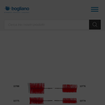
Products
search