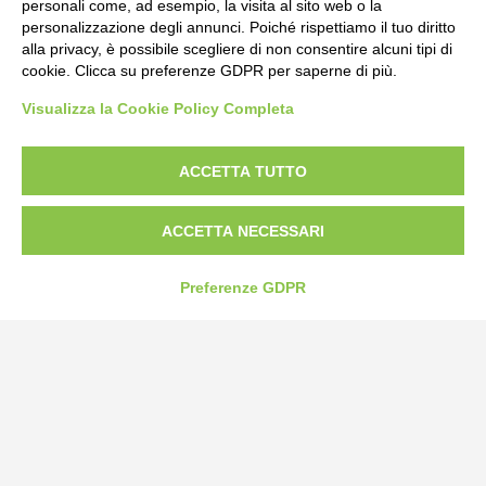
personali come, ad esempio, la visita al sito web o la
personalizzazione degli annunci. Poiché rispettiamo il tuo diritto
alla privacy, è possibile scegliere di non consentire alcuni tipi di
cookie. Clicca su preferenze GDPR per saperne di più.
Bogliano Srl
Visualizza la Cookie Policy Completa
Strada Statale 231 Alba-Bra
Borgo San Martino 44, 12060 Pocapaglia CN
ACCETTA TUTTO
Tel:
0172-478161
Fax: 0172-487399
ACCETTA NECESSARI
info@bogliano.it
Preferenze GDPR
Privacy Policy
Cookie Policy
Modifica preferenze cookie
P.IVA 00959440041