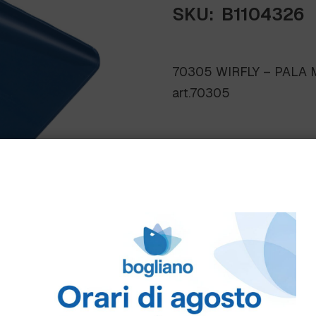
SKU:
B1104326
70305 WIRFLY – PALA
art.70305
Scheda Tecnica
Come ordinare
Puoi ordinare chiamando 
info@bogliano.it
.
Per ogni informazione sia