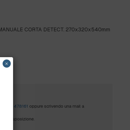
 MANUALE CORTA DETECT. 270x320x540mm
×
?
al
0172 478161
oppure scrivendo una mail a
mo a disposizione.