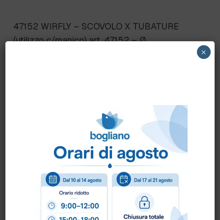
47152 WIRFLY – SCOVOLO X TUBATURE
(utilizzo c/manico) art. 47152 – Ø
×
105x115x140 – SETOLE MEDIE
Scheda Tecnica
Come ordinare?
Puoi ordinare chiamando al
0172 478161
oppure
scrivendo una mail a
info@bogliano.it
.
Per ogni informazione siamo a disposizione.
COLORE:
BIANCO
,
BLU
,
GENERICA
,
GIALLO
,
NERO
,
ROSSO
,
VERDE