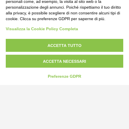
personali come, ad esempio, la visita al sito web o la
personalizzazione degli annunci. Poiché rispettiamo il tuo diritto
alla privacy, è possibile scegliere di non consentire alcuni tipi di
cookie. Clicca su preferenze GDPR per saperne di più.
Bogliano Srl
Visualizza la Cookie Policy Completa
Strada Statale 231 Alba-Bra
Borgo San Martino 44, 12060 Pocapaglia CN
ACCETTA TUTTO
Tel:
0172-478161
Fax: 0172-487399
ACCETTA NECESSARI
info@bogliano.it
Preferenze GDPR
Privacy Policy
Cookie Policy
Modifica preferenze cookie
P.IVA 00959440041