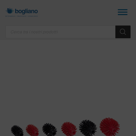
Products
search