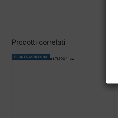
Prodotti correlati
PRONTA CONSEGNA
FRANGIA SOFT SR art.71200 “new”