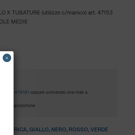
 X TUBATURE (utilizzo c/manico) art. 47153
TOLE MEDIE
×
?
al
0172 478161
oppure scrivendo una mail a
mo a disposizione.
GENERICA
,
GIALLO
,
NERO
,
ROSSO
,
VERDE