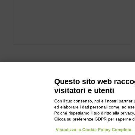
Questo sito web raccog
visitatori e utenti
Con il tuo consenso, noi e i nostri partner 
Bogliano Sr
ed elaborare i dati personali come, ad esem
Strada Stat
Poiché rispettiamo il tuo diritto alla privacy
Borgo San 
Clicca su preferenze GDPR per saperne di
Pocapaglia
Visualizza la Cookie Policy Completa