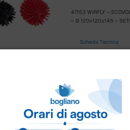
47153 WIRFLY – SCOVOLO
– Ø 120x120x145 – SE
Scheda Tecnica
Come ordinare
Puoi ordinare chiamando 
info@bogliano.it
.
Per ogni informazione sia
COLORE:
BIANCO
,
BLU
,