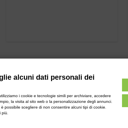
lie alcuni dati personali dei
utilizziamo i cookie e tecnologie simili per archiviare, accedere
l
Tel:
0172-478161
pio, la visita al sito web o la personalizzazione degli annunci.
ale 231 Alba-Bra
, è possibile scegliere di non consentire alcuni tipi di cookie.
Fax: 0172-487399
Martino 44, 12060
 più.
 CN
info@bogliano.it