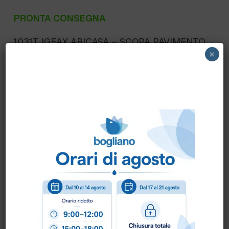
PRONTA CONSEGNA
1031T IGEAX ARICASA – SCOPA PAVIMENTO
×
BASSA HYGIENE DURA art.1031T
Scheda Tecnica
Come ordinare?
Puoi ordinare chiamando al
0172 478161
oppure
scrivendo una mail a
info@bogliano.it
.
Per ogni informazione siamo a disposizione.
COLORE:
BIANCO
,
BLU
,
GENERICA
,
GIALLO
,
ROSSO
,
VERDE