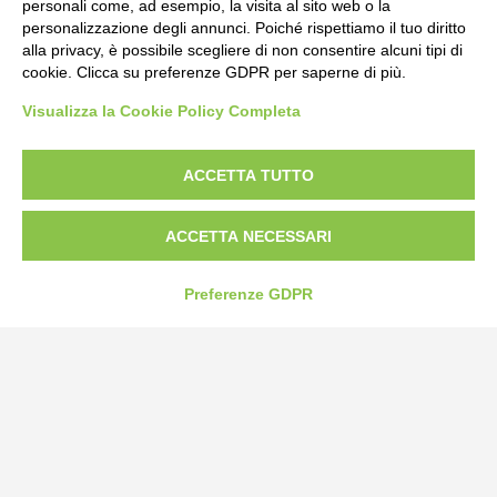
personali come, ad esempio, la visita al sito web o la
personalizzazione degli annunci. Poiché rispettiamo il tuo diritto
alla privacy, è possibile scegliere di non consentire alcuni tipi di
cookie. Clicca su preferenze GDPR per saperne di più.
Bogliano Srl
Visualizza la Cookie Policy Completa
Strada Statale 231 Alba-Bra
Borgo San Martino 44, 12060 Pocapaglia CN
ACCETTA TUTTO
Tel:
0172-478161
Fax: 0172-487399
ACCETTA NECESSARI
info@bogliano.it
Preferenze GDPR
Privacy Policy
Cookie Policy
Modifica preferenze cookie
P.IVA 00959440041