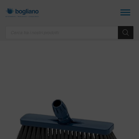
Products
search