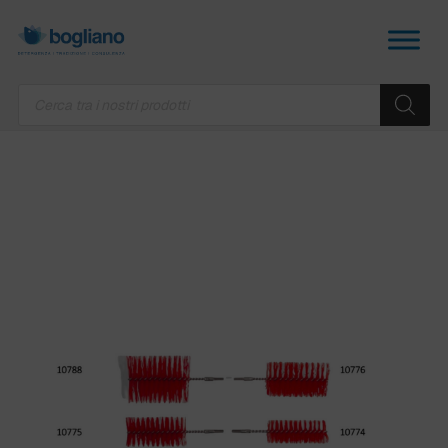
Products
search