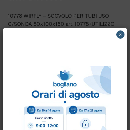
10778 WIRFLY – SCOVOLO PER TUBI USO
C/SONDA 80x100x160 art. 10778 (UTILIZZO
CON SONDA FLESSIBILE IN ACCIAIO art.
×
10780 10781)
Scheda Tecnica
Come ordinare?
Puoi ordinare chiamando al
0172 478161
oppure
scrivendo una mail a
info@bogliano.it
.
Per ogni informazione siamo a disposizione.
COLORE:
BIANCO
,
BLU
,
GENERICA
,
GIALLO
,