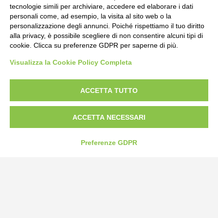
tecnologie simili per archiviare, accedere ed elaborare i dati
personali come, ad esempio, la visita al sito web o la
personalizzazione degli annunci. Poiché rispettiamo il tuo diritto
alla privacy, è possibile scegliere di non consentire alcuni tipi di
cookie. Clicca su preferenze GDPR per saperne di più.
Bogliano Srl
Visualizza la Cookie Policy Completa
Strada Statale 231 Alba-Bra
Borgo San Martino 44, 12060 Pocapaglia CN
ACCETTA TUTTO
Tel:
0172-478161
ACCETTA NECESSARI
Fax: 0172-487399
info@bogliano.it
Preferenze GDPR
Privacy Policy
Cookie Policy
Modifica preferenze cookie
P.IVA 00959440041