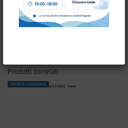
ROSSO
,
VERDE
Prodotti correlati
PRONTA CONSEGNA
FRANGIA SOFT SR art.71200 “new”