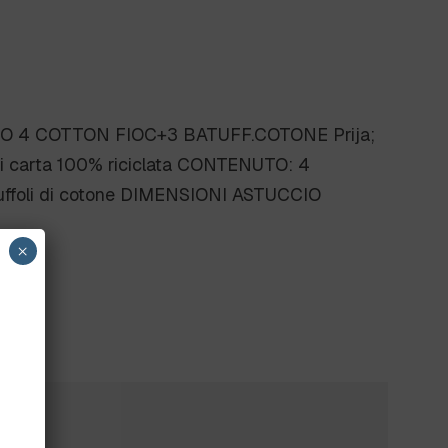
O 4 COTTON FIOC+3 BATUFF.COTONE Prija;
 di carta 100% riciclata CONTENUTO: 4
atuffoli di cotone DIMENSIONI ASTUCCIO
×
?