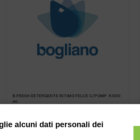
B.FRESH DETERGENTE INTIMO FELCE C/POMP. fl.500
ml.
lie alcuni dati personali dei