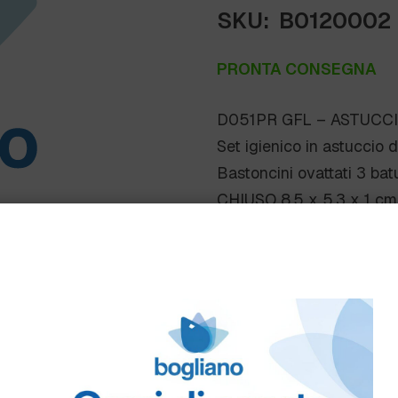
SKU:
B0120002
PRONTA CONSEGNA
D051PR GFL – ASTUCCI
Set igienico in astuccio
Bastoncini ovattati 3 b
CHIUSO 8,5 x 5,3 x 1 cm
Scheda Tecnica
Come ordinare