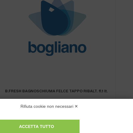
B.FRESH BAGNOSCHIUMA FELCE TAPPO RIBALT. fl.1 lt.
l
Rifiuta cookie non necessari ✕
ACCETTA TUTTO