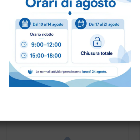
Puoi ordinare chiamando 
info@bogliano.it
.
Per ogni informazione sia
PRONTA CONSEGNA