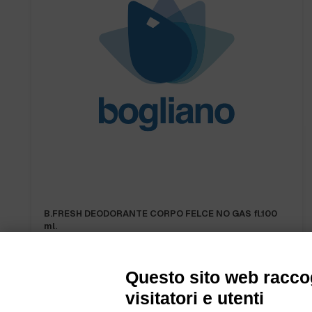
B.FRESH DEODORANTE CORPO FELCE NO GAS fl.100
ml.
Questo sito web raccog
visitatori e utenti