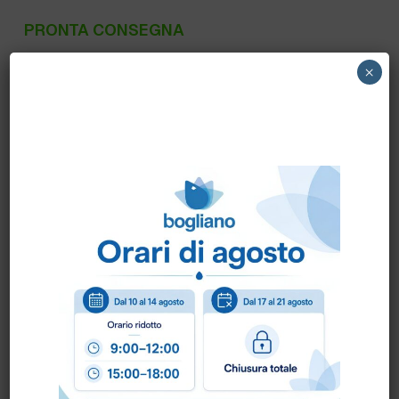
PRONTA CONSEGNA
B0812N GFL – SAPONETTA
×
RETTANGOLARE gr.12 Neutra
Scheda Tecnica
Come ordinare?
Puoi ordinare chiamando al
0172 478161
oppure
scrivendo una mail a
info@bogliano.it
.
Per ogni informazione siamo a disposizione.