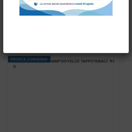
Prodotti correlati
PRONTA CONSEGNA
B.FRESH DOCCIA SHAMPOO FELCE TAPPO RIBALT. fl.1
lt