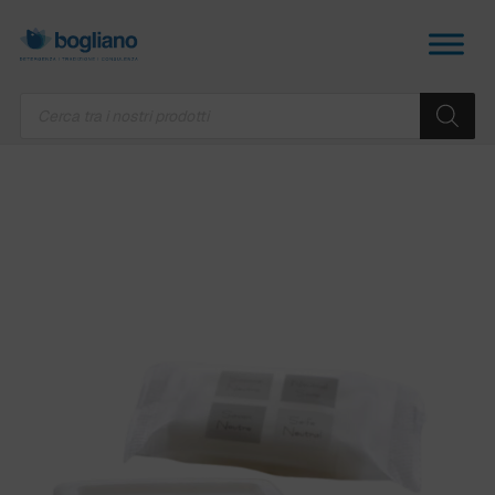
Products
search