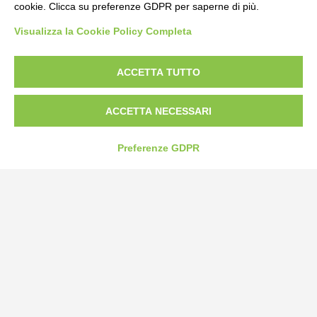
cookie. Clicca su preferenze GDPR per saperne di più.
Bogliano Srl
Visualizza la Cookie Policy Completa
Strada Statale 231 Alba-Bra
Borgo San Martino 44, 12060 Pocapaglia CN
ACCETTA TUTTO
Tel:
0172-478161
Fax: 0172-487399
ACCETTA NECESSARI
info@bogliano.it
Preferenze GDPR
Privacy Policy
Cookie Policy
Modifica preferenze cookie
P.IVA 00959440041