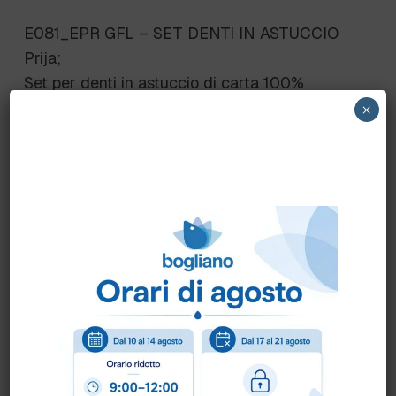
E081_EPR GFL – SET DENTI IN ASTUCCIO
Prija;
Set per denti in astuccio di carta 100%
riciclata CONTENUTO: 1 spazzolino
×
trasparente bustina di dentifricio da 3g
DIMENSIONI ASTUCCIO CHIUSO 4 x 1,8 x
16,5 cm
Scheda Tecnica
Come ordinare?
Puoi ordinare chiamando al
0172 478161
oppure
scrivendo una mail a
info@bogliano.it
.
Per ogni informazione siamo a disposizione.