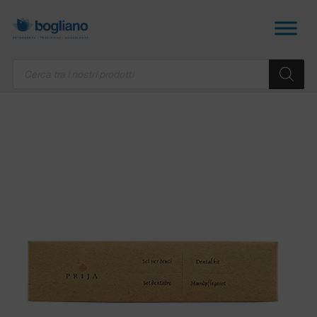
Products
search