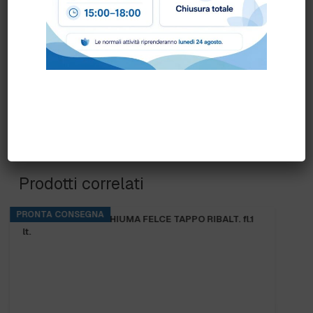
Prodotti correlati
PRONTA CONSEGNA
B.FRESH DOCCIA SHAMPOO FELCE TAPPO RIBALT. fl.1
lt