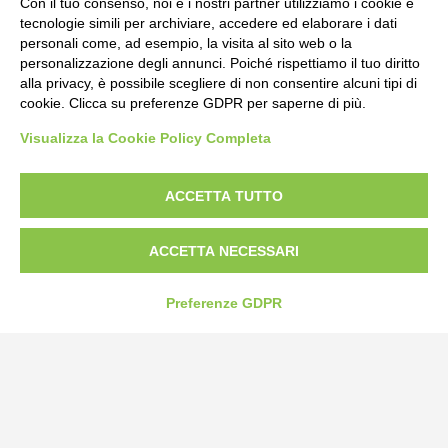
Con il tuo consenso, noi e i nostri partner utilizziamo i cookie e
tecnologie simili per archiviare, accedere ed elaborare i dati
personali come, ad esempio, la visita al sito web o la
personalizzazione degli annunci. Poiché rispettiamo il tuo diritto
alla privacy, è possibile scegliere di non consentire alcuni tipi di
cookie. Clicca su preferenze GDPR per saperne di più.
Visualizza la Cookie Policy Completa
Bogliano Srl
Strada Statale 231 Alba-Bra
Borgo San Martino 44, 12060 Pocapaglia CN
ACCETTA TUTTO
Tel:
0172-478161
ACCETTA NECESSARI
Fax: 0172-487399
info@bogliano.it
Preferenze GDPR
Privacy Policy
Cookie Policy
Modifica preferenze cookie
P.IVA 00959440041