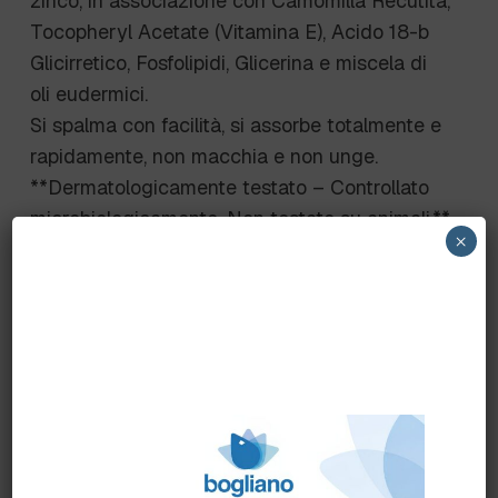
zinco, in associazione con Camomilla Recutita,
Tocopheryl Acetate (Vitamina E), Acido 18-b
Glicirretico, Fosfolipidi, Glicerina e miscela di
oli eudermici.
Si spalma con facilità, si assorbe totalmente e
rapidamente, non macchia e non unge.
**Dermatologicamente testato – Controllato
microbiologicamente. Non testato su animali.**
×
La Pasta all’Ossido di Zinco LENYDERM è
un’emulsione che contiene polvere di zinco in
minutissime gocce stabilizzate e
omogeneizzate da emulsionanti siliconici che
consentono di ottenere un prodotto ad elevato
potere filmogeno – protettivo, non untuoso,
non occlusivo e senza effetto bianco, per
migliorare il trofismo della cute cronicamente