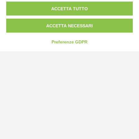
ACCETTA TUTTO
ACCETTA NECESSARI
Preferenze GDPR
Bogliano Srl
Strada Statale 231 Alba-Bra
Borgo San Martino 44, 12060 Pocapaglia CN
Tel:
0172-478161
Fax: 0172-487399
info@bogliano.it
Privacy Policy
Cookie Policy
Modifica preferenze cookie