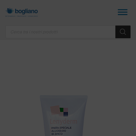
Products
search