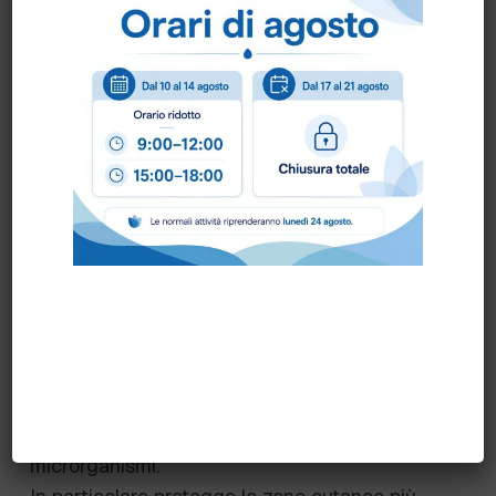
irritata.
L’azione antinfiammatoria dell’ossido di zinco,
in sinergia con l’Acido Glicirretico, risulta un
ottimo coadiuvante per attenuale le irritazioni
locali, promuovendo i processi riparativi
cutanei, utili per la prevenzione e la cura delle
dermatiti da pannolino e da pannolone.
L’elevato potere filmogeno unito alle proprietà
antisettiche e protettive dell’ossido di zinco,
permette un’efficace azione anti arrossamento
e anti infiammazione, utile in tutte le dermatosi
croniche con o senza la compartecipazione
microbica-micotica.
Inoltre, il pH leggermente alcalino, tampona
l’iperacidità, contrastando lo sviluppo di alcuni
microrganismi.