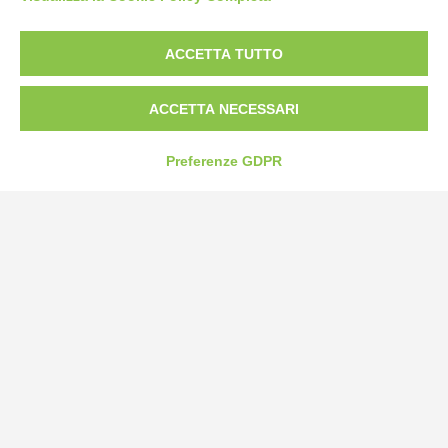
ACCETTA TUTTO
ACCETTA NECESSARI
Bogliano Srl
Strada Statale 231 Alba-Bra
Borgo San Martino 44, 12060 Pocapaglia CN
Preferenze GDPR
Tel:
0172-478161
Fax: 0172-487399
info@bogliano.it
Privacy Policy
Cookie Policy
Modifica preferenze cookie
P.IVA 00959440041