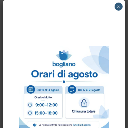
Raccomandata anche per il lavaggio del
×
bambino e dell’anziano.
Soffice ed assorbente anche dopo ogni
lavaggio. Estremamente morbido, ottime
capacità di assorbimento di sporco e acqua.
Biancosan Extrasoft 50 ‘Viscosa’ è un panno
ipoallergico.
CARATTERISTICHE CHIMICO FISICHE
Composizione : VISCOSA
Grammatura : 50gr./mq.
Assenti : cloruri e fosfati
Spessore : mm 0,05 – 0,07
Tempo di assorbimento : +/- 10 secondi
Tolleranza sui valori : +/- 5-10%
20098 San Giuliano Milanese – Via
Monferrato 48/50 Tel. 02 5273900 –