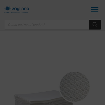
Products
search