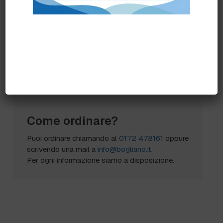
0298282462 Fax 0298282507
LO-1473152n1183 POMIL -strofinaccio uso
persona- poliestere e viscosa- microforato-
gr/mq.50- 550 fogli circa.
Scheda Tecnica
Come ordinare?
Puoi ordinare chiamando al
0172 478161
oppure
scrivendo una mail a
info@bogliano.it
.
Per ogni informazione siamo a disposizione.