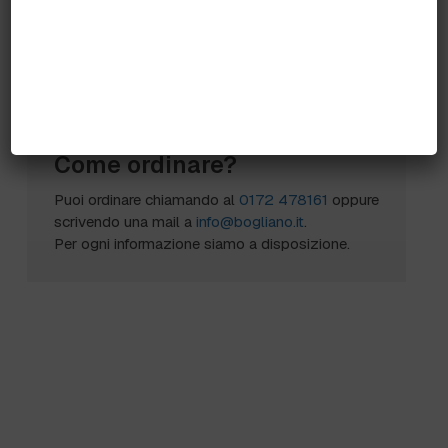
circa
Scheda Tecnica
Come ordinare?
Puoi ordinare chiamando al
0172 478161
oppure
scrivendo una mail a
info@bogliano.it
.
Per ogni informazione siamo a disposizione.