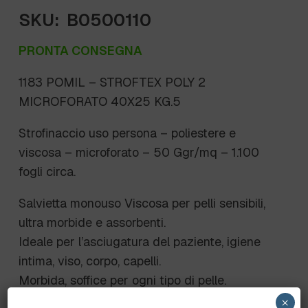
SKU:
B0500110
PRONTA CONSEGNA
1183 POMIL – STROFTEX POLY 2
MICROFORATO 40X25 KG.5
Strofinaccio uso persona – poliestere e
viscosa – microforato – 50 Ggr/mq – 1.100
fogli circa.
Salvietta monouso Viscosa per pelli sensibili,
ultra morbide e assorbenti.
Ideale per l’asciugatura del paziente, igiene
intima, viso, corpo, capelli.
Morbida, soffice per ogni tipo di pelle.
Massima resistenza allo strappo.
×