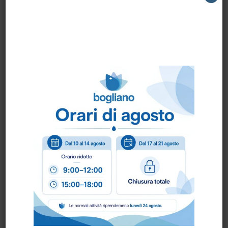
Raccomandata anche per il lavaggio del
bambino e dell’anziano.
Soffice ed assorbente anche dopo ogni
lavaggio. Estremamente morbido, ottime
capacità di assorbimento di sporco e acqua.
Biancosan Extrasoft 50 ‘Viscosa’ è un panno
ipoallergico.
CARATTERISTICHE CHIMICO FISICHE
Composizione : VISCOSA
Grammatura : 50gr./mq.
Assenti : cloruri e fosfati
Spessore : mm 0,05 – 0,07
Tempo di assorbimento : +/- 10 secondi
Tolleranza sui valori : +/- 5-10%n1183 POMIL
-strofinaccio uso persona- poliestere e
viscosa- microforato- gr/mq.50- 1100 fogli