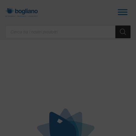
Products
search