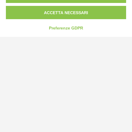
Bogliano Srl
ACCETTA NECESSARI
Strada Statale 231 Alba-Bra
Borgo San Martino 44, 12060 Pocapaglia CN
Preferenze GDPR
Tel:
0172-478161
Fax: 0172-487399
info@bogliano.it
Privacy Policy
Cookie Policy
Modifica preferenze cookie
P.IVA 00959440041