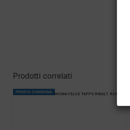
Prodotti correlati
PRONTA CONSEGNA
B.FRESH BAGNOSCHIUMA FELCE TAPPO RIBALT. fl.1 lt.