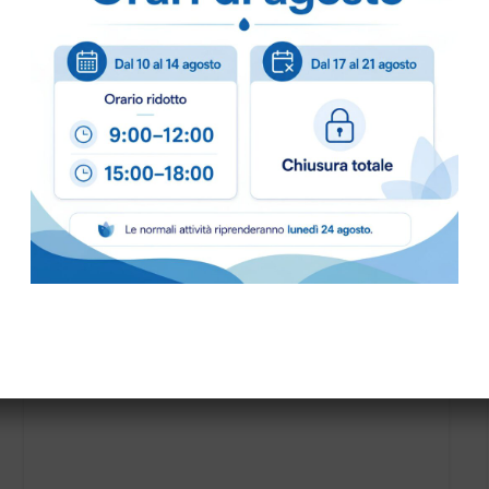
info@bogliano.it
.
Per ogni informazione sia
PRONTA CONSEGNA
B.FRESH DOCCIA SHAMPOO FELCE TAPPO RIBALT. fl.1
lt