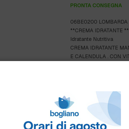
PRONTA CONSEGNA
06BE0200 LOMBARDA H
**CREMA IDRATANTE **
Idratante Nutritiva
CREMA IDRATANTE MAN
E CALENDULA . CON VI
Scheda Tecnica
Come ordinare
Puoi ordinare chiamando 