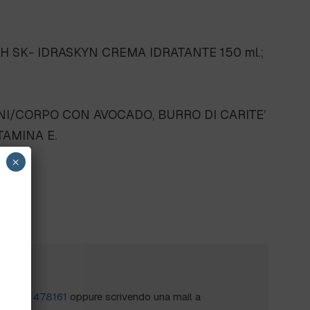
 SK- IDRASKYN CREMA IDRATANTE 150 ml.;
I/CORPO CON AVOCADO, BURRO DI CARITE’
TAMINA E.
×
?
al
0172 478161
oppure scrivendo una mail a