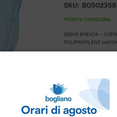
SKU:
B0502358
PRONTA CONSEGNA
28606 BRENTA – COPR
POLIPROPILENE conf.100
Scheda Tecnica
Come ordinare
Puoi ordinare chiamando 
info@bogliano.it
.
Per ogni informazione sia