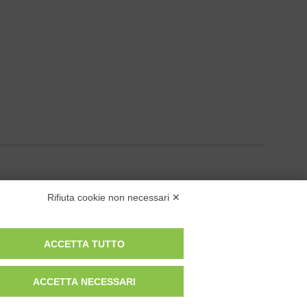
B.FRESH DOCCIA SHAMPOO FELCE TAPPO RIBALT. fl.1
lt
Rifiuta cookie non necessari ✕
ACCETTA TUTTO
ACCETTA NECESSARI
Privacy Policy