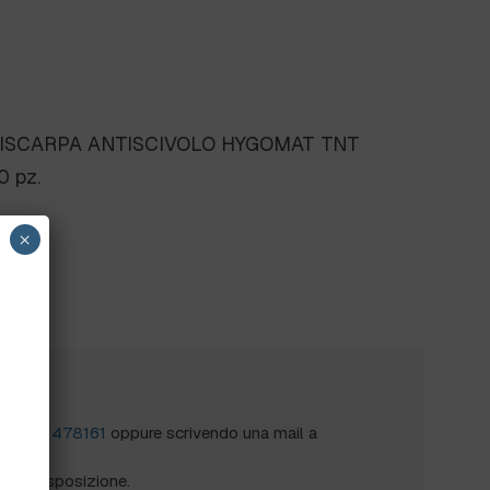
ISCARPA ANTISCIVOLO HYGOMAT TNT
 pz.
×
?
al
0172 478161
oppure scrivendo una mail a
mo a disposizione.