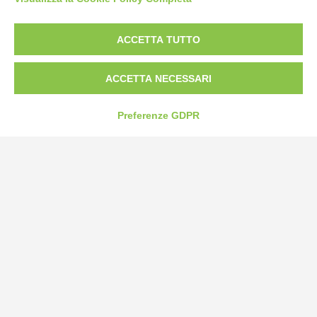
Borgo San Martino 44, 12060 Pocapaglia CN
ACCETTA TUTTO
Tel:
0172-478161
Fax: 0172-487399
ACCETTA NECESSARI
info@bogliano.it
Preferenze GDPR
Privacy Policy
Cookie Policy
Modifica preferenze cookie
P.IVA 00959440041
credits