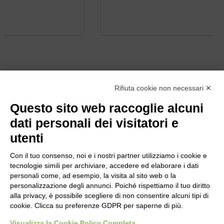
Rifiuta cookie non necessari ✕
Questo sito web raccoglie alcuni
dati personali dei visitatori e
utenti
Con il tuo consenso, noi e i nostri partner utilizziamo i cookie e
tecnologie simili per archiviare, accedere ed elaborare i dati
personali come, ad esempio, la visita al sito web o la
personalizzazione degli annunci. Poiché rispettiamo il tuo diritto
alla privacy, è possibile scegliere di non consentire alcuni tipi di
cookie. Clicca su preferenze GDPR per saperne di più.
Bogliano Srl
Strada Statale 231 Alba-Bra
Visualizza la Cookie Policy Completa