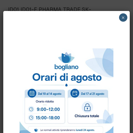
ID01 ID01-F PHARMA TRADE SK-
PHARMAIODIO fl.125 ml.
×
Scheda Sicurezza
Scheda Tecnica
Come ordinare?
Puoi ordinare chiamando al
0172 478161
oppure
scrivendo una mail a
info@bogliano.it
.
Per ogni informazione siamo a disposizione.