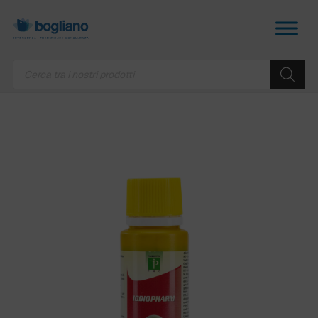
Products
search