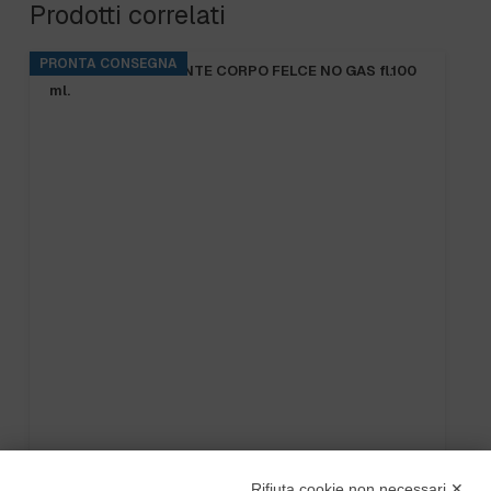
Prodotti correlati
PRONTA CONSEGNA
B.FRESH DEODORANTE CORPO FELCE NO GAS fl.100
ml.
Rifiuta cookie non necessari ✕