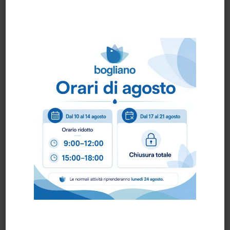
spessore: 15 micron. Dati tossicologici:Non
vengono utilizzati ingredienti testati sugli
animali. Il prodotto non contiene alcuna
sostanza chimica nota per essere tossica o
causare effetti negativi sulla salute umana e
sull’ambiente, Regolamento CE 1907/2006. Il
prodotto è LATEX FREE. Caratteristiche
tecniche: Colore: Bianco Dimensioni: cm 25 x
16 Processo produttivo: Lo strato di tessuto
viene accoppiato alla pellicola in polietilene
mediante saldatura a caldo. I due lati della
manopola sono saldati pressando a caldo i
bordi dello strato in polietilene.
Scheda Tecnica