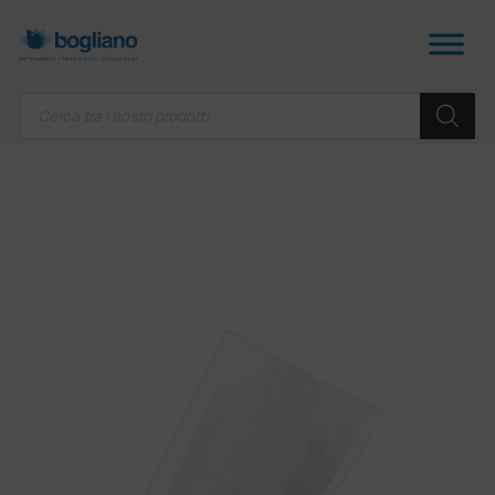
Products
search