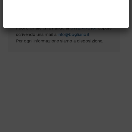
Come ordinare?
Puoi ordinare chiamando al
0172 478161
oppure
scrivendo una mail a
info@bogliano.it
.
Per ogni informazione siamo a disposizione.