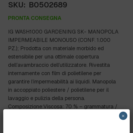
SKU:
B0502689
PRONTA CONSEGNA
IG WASH1000 GARDENING SK- MANOPOLA
IMPERMEABILE MONOUSO (CONF. 1.000
PZ.); Prodotta con materiale morbido ed
estensibile per una ottimale copertura
dell’avambraccio dell’utilizzatore. Rivestita
internamente con film di polietilene per
garantire l’impermeabilità ai liquidi. Manopola
in accoppiato poliestere / polietilene per il
lavaggio e pulizia della persona.
Composizione:Viscosa: 70 % – grammatura /
spessore: Mq 50 g/m2Poliestere: 30 % –
×
grammatura / spessore: Mq 50
g/m2Politenatura: PE – grammatura/